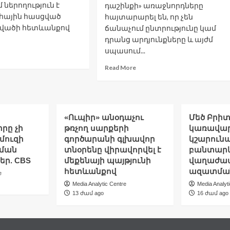
 ներողություն է
դաշինքի» առաջնորդները
ոհային հասցված
հայտարարել են, որ չեն
վածի հետևանքով
ճանաչում ընտրությունը կամ
դրանց արդյունքները և այժմ
սպասում...
ad
re
Read
Read More
out
more
թանյահուն
about
րողություն
Մոլդովայի
ընդդիմությունը
դրել
չի
«Ուպիր» անօդաչու
Մեծ Բրի
ատարից
ճանաչել
րը չի
թռչող սարքերի
կառավար
հային
խորհրդարանի
մուզի
գործարանի գլխավոր
կշարուն
րվածելու
ընտրության
ցման
տնօրենը վիրավորվել է
բանտարկ
ամար
արդյունքները
եր. CBS
մեքենայի պայթյունի
վաղաժա
հետևանքով
ազատման
e
Media Analytic Centre
Media Analyt
13 ժամ ago
16 ժամ ago