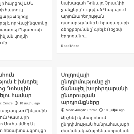
նախագահ Դոնալդ Թրամփի
յի հարցով ԱՄՆ
ջանքերը՝ ուղղված Գազայում
ի հատուկ
արյունահեղության
 Քիթ Քելոգը
դադարեցմանը և հրադադարի
ել է, որ Վաշինգտոնը
ձեռքբերմանը՝ գրել է Ռեջեփ
ստատել Բելառուսի
Էրդողանը...
իկյան կողմի
մը...
Read
Read More
more
ad
about
re
Էրդողանը
out
մեկնաբանել
Ն-
է
ահուն
Մոլդովայի
Թրամփ-
րձել
յուն է խնդրել
ընդդիմությունը չի
Նեթանյահու
ց Դոհային
ճանաչել խորհրդարանի
բանակցությունները
ելու համար
ընտրության
րքորոշումը
արդյունքները
սկվային
ic Centre
10 ամիս ago
խանցել
 վարչապետ Բինյամին
Media Analytic Centre
10 ամիս ago
նսկի
ուն Կատարի
Քիշնևի կենտրոնում
ջոցով.
 Մուհամմեդ Ալ
ընդդիմության հանրահավաքի
լոգ
տ հեռախոսազրույցի
ժամանակ «Հայրենասիրական