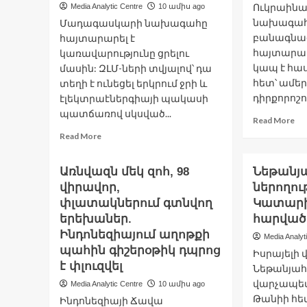
Ուկրաինա
Media Analytic Centre
10 ամիս ago
նախագահ
Մադագասկարի նախագահը
բանագնաց
հայտարարել է
հայտարար
կառավարությունը ցրելու
կապ է հա
մասին: ԶԼՄ-ների տվյալով՝ դա
հետ՝ ամեր
տեղի է ունեցել երկրում ջրի և
դիրքորոշու
էլեկտրաէներգիայի պակասի
պատճառով սկսված...
Re
Read More
mo
Read
Read More
ab
more
ԱՄ
about
Առնվազն մեկ զոհ, 98
Նեթանյ
ը
Մադագասկարի
փո
վիրավոր,
նախագահը
ներողութ
է
ցույցերի
փլատակներում գտնվող
Կատարի
իր
ֆոնին
երեխաներ.
հարված
դի
հայտարարել
Ինդոնեզիայում աղոթքի
Մո
Media Analyt
է
փո
պահին գիշերօթիկ դպրոց
կառավարությունը
Իսրայելի
Մի
ցրելու
է փլուզվել
Նեթանյահ
մի
մասին
վարչապետ
Media Analytic Centre
10 ամիս ago
Քե
Թանիի հե
Ինդոնեզիայի Ճավա