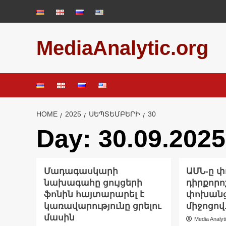
Skip
to
content
MediaAnalytic.org
HOME
2025
ՍԵՊՏԵՄԲԵՐԻ
30
Day:
30.09.2025
Մադագասկարի
ԱՄՆ-ը փո
նախագահը ցույցերի
դիրքորո
ֆոնին հայտարարել է
փոխանց
կառավարությունը ցրելու
միջոցով.
մասին
Media Analyt