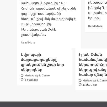
ընթացքում
նահանգում փլուզվել է Ալ-
խնդրել Դ
Հոսինի իսլամական գիշերօթիկ
ավիահար
դպրոցը: Կատարվածի
երկրի...
հետևանքով մեկ մարդ զոհվել է,
98-ը՝ վիրավորվել։
Re
Read More
Ինդոնեզական Detik
mo
լրատվական...
ab
Նե
Read
Read More
նե
more
է
about
խն
Եվրոպայի
Իրան-Օման
Առնվազն
Կ
մայրաքաղաքները
համաձայնագի
մեկ
Դո
գրանցում են շոգի նոր
զոհ,
ներառում Հոր
հա
98
ռեկորդներ
նեղուցով ան
հ
վիրավոր,
համար վճարն
Media Analytic Centre
փլատակներում
3 ժամ ago
Media Analytic Centr
գտնվող
11 ժամ ago
երեխաներ.
Ինդոնեզիայում
աղոթքի
պահին
գիշերօթիկ