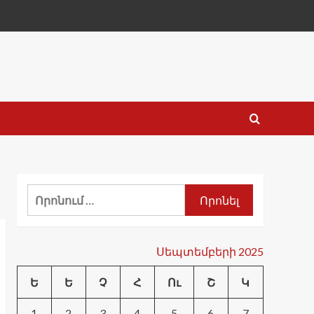
Որոնել՝
Սեպտեմբերի 2025
Ե
Ե
Չ
Հ
Ու
Շ
Կ
1
2
3
4
5
6
7