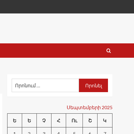
Որոնել՝
Սեպտեմբերի 2025
Ե
Ե
Չ
Հ
Ու
Շ
Կ
1
2
3
4
5
6
7