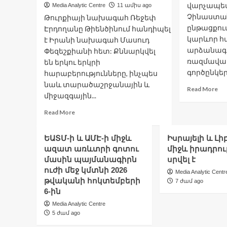
խա
վարչապետ
Media Analytic Centre
11 ամիս ago
ճ
Չինաստա
Թուրքիայի նախագահ Ռեջեփ
ա
ընթացքում
Էրդողանը Թիենծինում հանդիպել
խո
կարևոր հ
է Իրանի նախագահ Մասուդ
Էր
արձանագ
Փեզեշքիանի հետ: Քննարկվել
ռազմավա
են երկու երկրի
գործընկեր
հարաբերությունները, ինչպես
նաև տարածաշրջանային և
Re
Read More
միջազգային...
mo
ab
Read
Read More
Չի
more
կա
about
հա
ԵԱՏՄ-ի և ԱՄԷ-ի միջև
Իսրայելի և Լ
Էրդողանն
ար
ազատ առևտրի գոտու
միջև իրադրու
ու
Մի
մասին պայմանագիրն
Փեզեշքիանը
սրվել է
քննարկել
ուժի մեջ կմտնի 2026
Media Analytic Centr
են
թվականի հոկտեմբերի
7 ժամ ago
Հայաստանի
6-ին
և
Media Analytic Centre
Ադրբեջանի
5 ժամ ago
միջև
խաղաղության