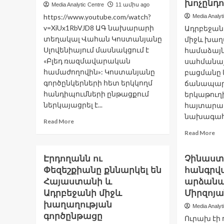
խոչընդո
Media Analytic Centre
11 ամիս ago
https://www.youtube.com/watch?
Media Analyt
v=XiUx1RbVJD8 ԱԳ նախարարի
Ադրբեջան
տեղակալ Վահան Կոստանյանը
միջև խաղ
Սլովենիայում մասնակցում է
համաձայ
«Բլեդ ռազմավարական
սահմանա
համաժողովին»: Կոստանյանը
բացմանը 
գործընկերների հետ երկկողմ
ճանապարհ
հանդիպումների ընթացքում
երկաթուղ
ներկայացրել է...
հայտարար
նախագահը
Read
Read More
more
Re
Read More
about
mo
«Բլեդ
ab
Էրդողանն ու
ռազմավարական
Չինաստ
Հ
համաժողովի»
Փեզեշքիանը քննարկել են
հանգրվ
ու
շրջանակում
Ադ
Հայաստանի և
արձանա
Վահան
մե
Ադրբեջանի միջև
Միրզոյ
Կոստանյանի
մ
խաղաղության
հանդիպումները
Media Analyt
հա
գործընթացը
են
Ուրախ էի 