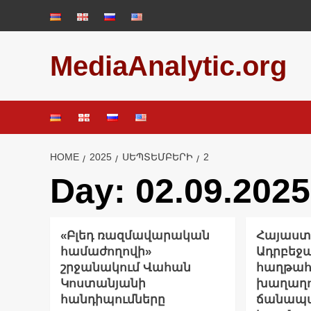
Skip
to
content
MediaAnalytic.org
HOME
2025
ՍԵՊՏԵՄԲԵՐԻ
2
Day:
02.09.2025
«Բլեդ ռազմավարական
Հայաստ
համաժողովի»
Ադրբեջ
շրջանակում Վահան
հաղթահ
Կոստանյանի
խաղաղո
հանդիպումները
ճանապա