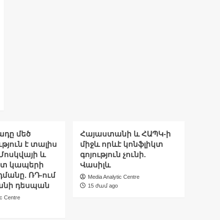
ադը մեծ
Հայաստանի և ՀԱՊԿ-ի
թյուն է տալիս
միջև որևէ կոնֆլիկտ
Մոսկվայի և
գոյություն չունի.
ետ կապերի
Վասիլև
մանը. ՌԴ-ում
Media Analytic Centre
նի դեսպան
15 ժամ ago
ic Centre