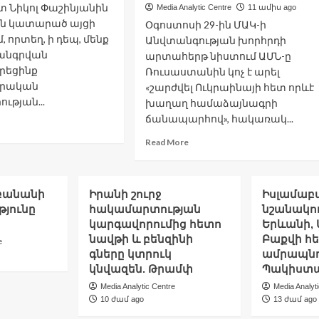
ղաղության
 Նիկոլ Փաշինյանին
Media Analytic Centre
11 ամիս ago
անապարհին
ն կատարած այցի
Օգոստոսի 29-ին ՄԱԿ-ի
ռկա
, որտեղ, ի դեպ, մենք
Անվտանգության խորհրդի
չընդոտները.
անգրվան
արտահերթ նիստում ԱՄՆ-ը
դողան
րեցինք
Ռուսաստանին կոչ է արել
րական
«շարժվել Ուկրաինայի հետ որևէ
ության...
խաղաղ համաձայնագրի
ճանապարհով», հակառակ...
ad
re
Read
Read More
out
more
նաստանում
about
րևոր
ԱՄՆ-
նգրվան
իբանանի
Իրանի շուրջ
Իսլամաբ
ն
ձանագրեցինք.
Ռուսաստանին
թյունը
հակամարտության
նշանակու
րզոյան
սպառնացել
կարգավորումից հետո
Երևանի, 
է
նավթի և բենզինի
Բաքվի հ
e
նոր
գները կտրուկ
ամրապնդ
պատժամիջոցներով՝
կնվազեն. Թրամփ
Պակիստա
Ուկրաինայում
Media Analytic Centre
Media Analyt
խաղաղություն
10 ժամ ago
13 ժամ ago
չցանկանալու
դեպքում