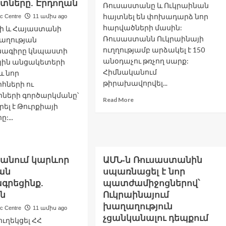
տները. Էրդողան
Ռուսաստանը և Ուկրաինան
հայտնել են փոխադարձ նոր
ic Centre
11 ամիս ago
հարվածների մասին:
ի և Հայաստանի
Ռուսաստանն Ուկրաինայի
աղության
ուղղությամբ արձակել է 150
նագիրը կնպաստի
անօդաչու թռչող սարք:
յին անցակետերի
Հիմնականում
և նոր
թիրախավորվել...
ների ու
իների գործարկմանը՝
Read
Read More
ել է Թուրքիայի
more
:...
about
Ռուսաստանը
ad
և
re
Ուկրաինան
out
հայտնել
անում կարևոր
ԱՄՆ-ն Ռուսաստանին
այաստանն
են
ան
սպառնացել է նոր
փոխադարձ
րբեջանը
գրեցինք.
պատժամիջոցներով՝
նոր
ծ
ան
Ուկրաինայում
հարվածների
ասամբ
մասին
խաղաղություն
ic Centre
11 ամիս ago
ղթահարել
չցանկանալու դեպքում
ուղեկցել ՀՀ