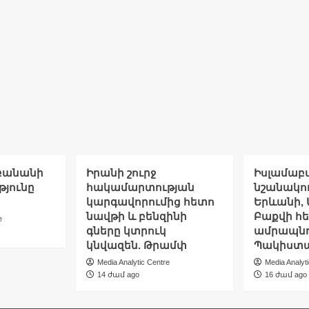
պարահանդեսային
դահլիճ.
WP
իբանանի
Իրանի շուրջ
Իսլամաբ
թյունը
հակամարտության
նշանակու
կարգավորումից հետո
Երևանի, 
նավթի և բենզինի
Բաքվի հ
e
գները կտրուկ
ամրապնդ
կնվազեն. Թրամփ
Պակիստա
Media Analytic Centre
Media Analyt
14 ժամ ago
16 ժամ ago