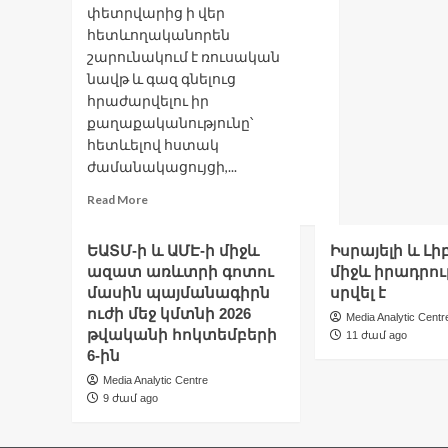
փետրվարից ի վեր
հետևողականորեն
շարունակում է ռուսական
նավթ և գազ գնելուց
հրաժարվելու իր
քաղաքականությունը՝
հետևելով հստակ
ժամանակացույցի,...
Read
Read More
more
about
ԵԱՏՄ-ի և ԱՄԷ-ի միջև
Իսրայելի և Լ
ԵՀ-
ազատ առևտրի գոտու
միջև իրադրու
ը
մասին պայմանագիրն
հայտարարել
սրվել է
է
ուժի մեջ կմտնի 2026
Media Analytic Centr
Ռուսաստանից
թվականի հոկտեմբերի
11 ժամ ago
նավթ
6-ին
և
Media Analytic Centre
գազ
9 ժամ ago
գնելուց
ամբողջովին
հրաժարվելու