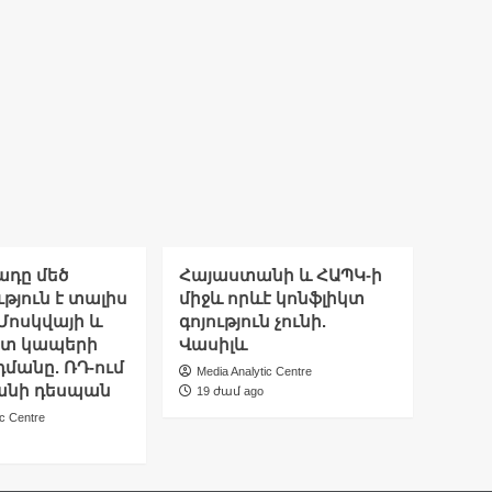
ադը մեծ
Հայաստանի և ՀԱՊԿ-ի
թյուն է տալիս
միջև որևէ կոնֆլիկտ
Մոսկվայի և
գոյություն չունի.
ետ կապերի
Վասիլև
մանը. ՌԴ-ում
Media Analytic Centre
նի դեսպան
19 ժամ ago
ic Centre