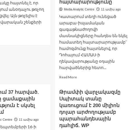
հայտարարությունը
սկը հայտնել է, որ
ում անօդաչու թռչող
Media Analytic Centre
11 ամիս ago
վել: Այն թռչելիս է
Կատարում տեղի ունեցած
ավարական շենքերի
արաբա-իսլամական
գագաթնաժողովի
մասնակիցները հանդես են եկել
ad
համատեղ հայտարարությամբ՝
re
out
համոզմունք հայտնելով, որ
րշավայում
Դոհայում ՀԱՄԱՍ-ի
օդաչու
ղեկավարությանը օդային
չող
հարվածներից հետո...
րք
Read
Read More
ցվել.
more
ւսկ
about
ում 37 հարված.
Թրամփի վարչակազմը
Անհրաժեշտ
ը ցամաքային
Սպիտակ տանը
է
վերանայել
թյուն է սկսել
կառուցում է 200 միլիոն
Իսրայելի
ւմ
դոլար արժողությամբ
հետ
պարահանդեսային
ic Centre
11 ամիս ago
հարաբերությունները.
դահլիճ. WP
արաբա-
սեպտեմբերի 16-ի