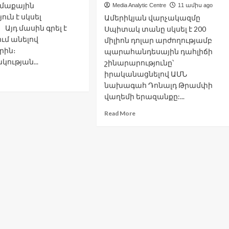
իսլամական
ամաքային
Media Analytic Centre
11 ամիս ago
գագաթնաժողովի
ուն է սկսել
Ամերիկյան վարչակազմը
հայտարարությունը
 Այդ մասին գրել է
Սպիտակ տանը սկսել է 200
ղում անելով
միլիոն դոլար արժողությամբ
երին։
պարահանդեսային դահլիճի
ության...
շինարարությունը՝
իրականացնելով ԱՄՆ
ad
նախագահ Դոնալդ Թրամփի
re
վաղեմի երազանքը:...
out
Read
Read More
պեում
more
about
րված.
Թրամփի
րայելը
վարչակազմը
մաքային
Սպիտակ
րծողություն
տանը
կառուցում
սել
է
զայում
200
միլիոն
դոլար
արժողությամբ