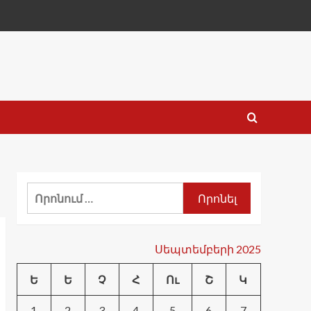
Որոնել՝
Սեպտեմբերի 2025
Ե
Ե
Չ
Հ
Ու
Շ
Կ
1
2
3
4
5
6
7