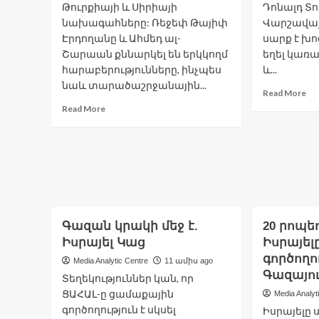
Թուրքիայի և Սիրիայի
Դոնալդ Տու
նախագահները: Ռեջեփ Թայիփ
Վարշավայ
Էրդողանը և Ահմեդ ալ-
սարք է խոց
Շարաան քննարկել են երկկողմ
եղել կառ
հարաբերությունները, ինչպես
և...
նաև տարածաշրջանային...
Re
Read More
mo
Read
Read More
ab
more
Վա
about
ան
Կատարում
թռ
հանդիպել
սա
են
է
Թուրքիայի
խո
և
Տո
Սիրիայի
Գազան կրակի մեջ է.
20 րոպե
նախագահները
Իսրայել Կաց
Իսրայել
գործողու
Media Analytic Centre
11 ամիս ago
Գազայո
Տեղեկություններ կան, որ
ՑԱՀԱԼ-ը ցամաքային
Media Analyt
գործողություն է սկսել
Իսրայելը 