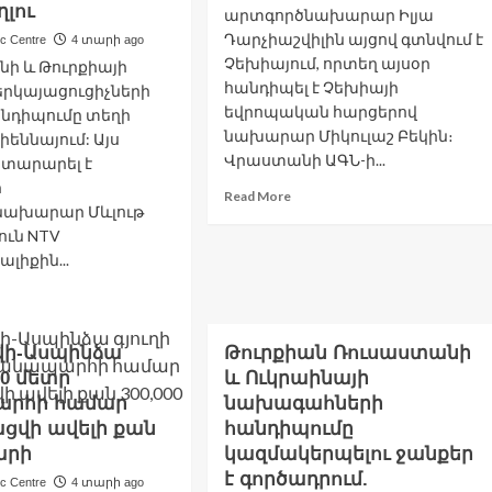
այցի
ղլու
ւրերը
արտգործնախարար Իլյա
հետ
ղծ
Դարչիաշվիլին այցով գտնվում է
ic Centre
4 տարի ago
կապված
.
Չեխիայում, որտեղ այսօր
ի և Թուրքիայի
միջադեպը
նիս
հանդիպել է Չեխիայի
երկայացուցիչների
տոնոմով
եվրոպական հարցերով
անդիպումը տեղի
.04.2022
նախարար Միկուլաշ Բեկին։
իեննայում: Այս
ջազգային
Վրաստանի ԱԳՆ-ի...
յտարարել է
ի
Read
Read More
նախարար Մևլութ
more
ուն NTV
about
Վրաստանի
լիքին...
արտգործնախարարն
ad
այցով
re
Չեխիայում
out
է
վի-Ասպինձա
Թուրքիան Ռուսաստանի
այաստանի
00 մետր
և Ուկրաինայի
ւրքիայի
րհի համար
նախագահների
տուկ
ցվի ավելի քան
հանդիպումը
րկայացուցիչների
լարի
կազմակերպելու ջանքեր
րորդ
է գործադրում.
նդիպումը
ic Centre
4 տարի ago