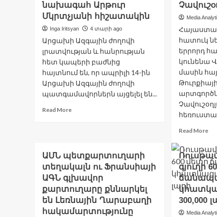
նախագահ Արթուր
Չավուշօ
լո
կե
Մկրտչյանի հիշատակին
Media Analyt
են
Հայաստան
Inga Iritsyan
4 տարի ago
Դե
հատուկ ն
Արցախի Ազգային ժողովի
Ավ
երրորդ հ
լրատվության և հանրության
14
կունենա Վ
.
հետ կապերի բաժնից
Մի
մասին հա
հայտնում են, որ ապրիլի 14-ին
Թուրքիայ
Արցախի Ազգային ժողովի
արտգործ
պատգամավորներն այցելել են...
Չավուշօղլ
Read
Read More
հեռուստաա
more
about
Re
Read More
Արցախի
mo
խորհրդարանականները
ab
հարգանքի
ԱՄՆ պետքարտուղարի
Ռուսթա
Հ
տուրք
տեղակալն ու Ֆրանսիայի
գյուղի 6
և
են
Թո
ԱԳՆ գլխավոր
ճանապա
մատուցել
հա
քարտուղարը քննարկել
կհատկա
ԼՂՀ
նե
են Լեռնային Ղարաբաղի
300,000 
Գերագույն
եր
խորհրդի
հակամարտությունը
հա
Media Analyt