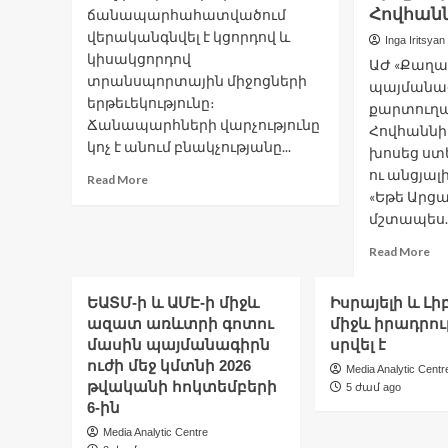
են
Հովհան
ճանապարհահատվածում
լա
Լեռնային
վերականգնվել է կցորդով և
Ղարաբաղի
Inga Iritsyan
կիսակցորդով
հակամարտությունը
ԱԺ «Քաղ
տրանսպորտային միջոցների
պայմանագ
երթեւեկությունը։
քարտուղա
Ճանապարհների վարչությունը
Հովհաննի
կոչ է անում բնակչությանը...
խոսեց ստ
ու անցյալ
Read
Read More
more
«Եթե Արց
about
մշտապես..
Փարվանայի
Re
Read More
լեռնանցքում
mo
երթևեկությունը
ab
վերականգնվել
ԵԱՏՄ-ի և ԱՄԷ-ի միջև
Իսրայելի և Լ
Ան
է
ազատ առևտրի գոտու
միջև իրադրու
է
մասին պայմանագիրն
սրվել է
հա
լա
ուժի մեջ կմտնի 2026
Media Analytic Centr
կո
թվականի հոկտեմբերի
5 ժամ ago
բա
6-ին
ամ
Media Analytic Centre
դի