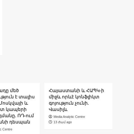
ադը մեծ
Հայաստանի և ՀԱՊԿ-ի
թյուն է տալիս
միջև որևէ կոնֆլիկտ
Մոսկվայի և
գոյություն չունի.
ետ կապերի
Վասիլև
մանը. ՌԴ-ում
Media Analytic Centre
նի դեսպան
13 ժամ ago
ic Centre