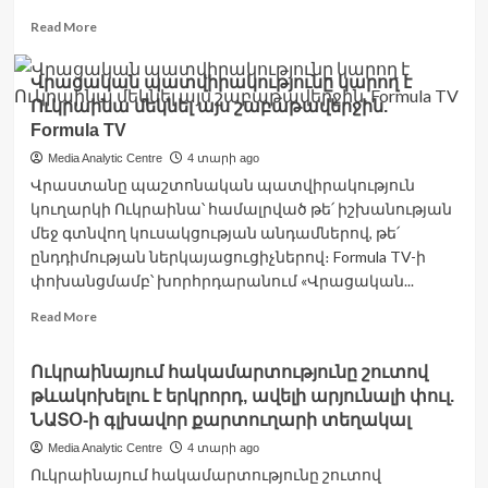
12.04.2022
.
Read
Read More
Միջազգային
more
about
Վրացական պատվիրակությունը կարող է
Համաշխարհային
Ուկրաինա մեկնել այս շաբաթավերջին.
բանկն
Ուկրաինային
Formula TV
1,5
Media Analytic Centre
4 տարի ago
մլրդ
Վրաստանը պաշտոնական պատվիրակություն
դոլարի
կուղարկի Ուկրաինա՝ համալրված թե՛ իշխանության
օգնության
փաթեթ
մեջ գտնվող կուսակցության անդամներով, թե՛
է
ընդդիմության ներկայացուցիչներով։ Formula TV-ի
պատրաստում
փոխանցմամբ՝ խորհրդարանում «Վրացական...
Read
Read More
more
about
Ուկրաինայում հակամարտությունը շուտով
Վրացական
թևակոխելու է երկրորդ, ավելի արյունալի փուլ.
պատվիրակությունը
կարող
ՆԱՏՕ-ի գլխավոր քարտուղարի տեղակալ
է
Media Analytic Centre
4 տարի ago
Ուկրաինա
Ուկրաինայում հակամարտությունը շուտով
մեկնել