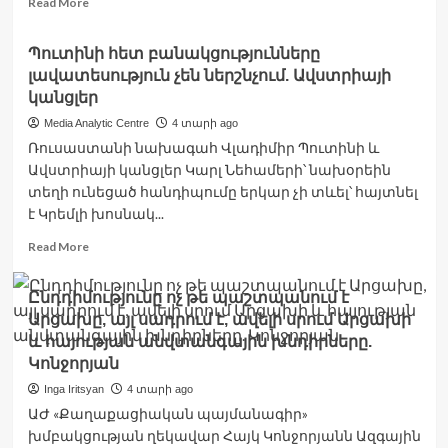
Read More
ուժն
more
է
about
Պուտինի հետ բանակցությունները
Նկարների
լավատեսություն չեն ներշնչում. Ավստրիայի
եւ
ձեռագոր
կանցլեր
աշխատանքների
Media Analytic Centre
4 տարի ago
ցուցահանդես
Ռուսաստանի նախագահ Վլադիմիր Պուտինի և
Ախալցխայում
Ավստրիայի կանցլեր Կարլ Նեհամերի՝ նախօրեին
տեղի ունեցած հանդիպումը երկար չի տևել՝ հայտնել
է Կրեմլի խոսնակ...
Read
Read More
more
about
Ընդդիմությունը ոչ թե պաշտպանում է
Պուտինի
Արցախը, այլ սադրում է, ավելի սրում Արցախի
հետ
բանակցությունները
և հայության անվտանգային խնդիրները.
լավատեսություն
Կոնջորյան
չեն
Inga Iritsyan
4 տարի ago
ներշնչում.
ԱԺ «Քաղաքացիական պայմանագիր»
Ավստրիայի
կանցլեր
խմբակցության ղեկավար Հայկ Կոնջորյանն Ազգային