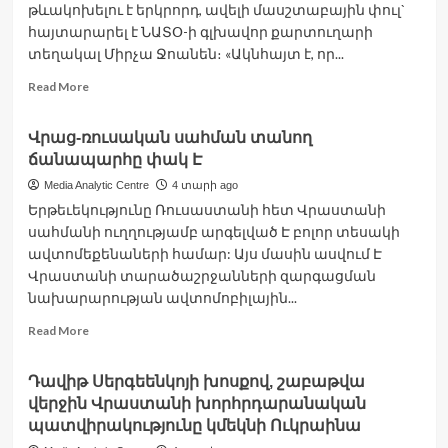
թևակոխելու է երկրորդ, ավելի մասշտաբային փուլ`
այս
շաբաթավերջին.
հայտարարել է ՆԱՏՕ-ի գլխավոր քարտուղարի
Formula
տեղակալ Միրչա Ջոանեն։ «Ակնհայտ է, որ...
TV
Read
Read More
more
about
Վրաց-ռուսական սահման տանող
Ուկրաինայում
ճանապարհը փակ Է
հակամարտությունը
շուտով
Media Analytic Centre
4 տարի ago
թևակոխելու
Երթեւեկությունը Ռուսաստանի հետ Վրաստանի
է
սահմանի ուղղությամբ արգելված Է բոլոր տեսակի
երկրորդ,
ավտոմեքենաների համար: Այս մասին ասվում Է
ավելի
արյունալի
Վրաստանի տարածաշրջանների զարգացման
փուլ.
նախարարության ավտոմոբիլային...
ՆԱՏՕ-
Read
Read More
ի
more
գլխավոր
about
քարտուղարի
Դավիթ Սերգեենկոյի խոսքով, շաբաթվա
Վրաց-
տեղակալ
վերջին Վրաստանի խորհրդարանական
ռուսական
սահման
պատվիրակությունը կմեկնի Ուկրաինա
տանող