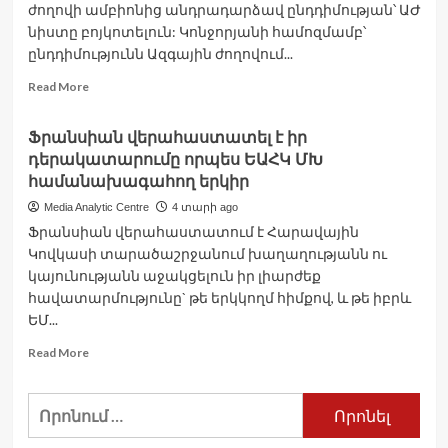
ժողովի ամբիոնից անդրադարձավ ընդդիմության՝ ԱԺ
նիստը բոյկոտելուն: Կոնջորյանի համոզմամբ՝
ընդդիմությունն Ազգային ժողովում...
Read
Read More
more
about
Ֆրանսիան վերահաստատել է իր
Ընդդիմությունը
դերակատարումը որպես ԵԱՀԿ ՄԽ
ոչ
թե
համանախագահող երկիր
պաշտպանում
Media Analytic Centre
4 տարի ago
է
Ֆրանսիան վերահաստատում է Հարավային
Արցախը,
Կովկասի տարածաշրջանում խաղաղությանն ու
այլ
սադրում
կայունությանն աջակցելուն իր լիարժեք
է,
հավատարմությունը` թե երկկողմ հիմքով, և թե իբրև
ավելի
ԵՄ...
սրում
Արցախի
Read
Read More
և
more
հայության
about
Որոնել՝
անվտանգային
Ֆրանսիան
խնդիրները.
վերահաստատել
Կոնջորյան
է