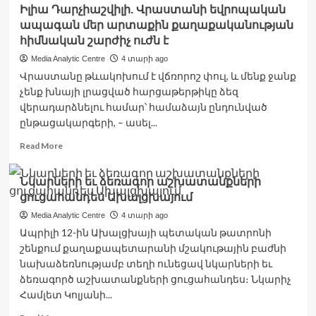
Իլիա Դարչիաշվիլի. Վրաստանի եվրոպական
Մակրոնը
ապագան մեր արտաքին քաղաքականության
կրկին
Կիև
հիմնական շարժիչ ուժն է
այցելելու
Media Analytic Centre
4 տարի ago
պատրաստակամություն
Վրաստանը թևակոխում է վճռորոշ փուլ, և մենք ջանք
է
չենք խնայի լրացված հարցաթերթիկը ձեզ
հայտնել
վերադարձնելու համար՝ համաձայն ընդունված
ընթացակարգերի, – ասել...
Read
Read More
more
about
Նկարների եւ ձեռագոր աշխատանքների
Իլիա
ցուցահանդես Ախալցխայում
Դարչիաշվիլի.
Վրաստանի
Media Analytic Centre
4 տարի ago
եվրոպական
Ապրիլի 12-ին Ախալցխայի պետական թատրոնի
ապագան
շենքում քաղաքապետարանի մշակութային բաժնի
մեր
նախաձեռնությամբ տեղի ունեցավ նկարների եւ
արտաքին
քաղաքականության
ձեռագործ աշխատանքների ցուցահանդես։ Նկարիչ
հիմնական
Համլետ Կոլյանի...
շարժիչ
Read