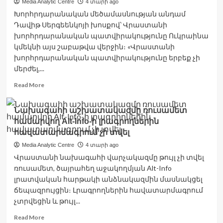
Media Analytic Centre
4 տարի ago
ճանապարհը
Խորհրդարանական մեծամասնության անդամ
փակ
Դավիթ Սերգեենկոյի խոսքով՝ Վրաստանի
Է
խորհրդարանական պատվիրակությունը Ուկրաինա
կմեկնի այս շաբաթվա վերջին։ «Վրաստանի
խորհրդարանական պատվիրակությունը երբեք չի
մերժել,...
Read
Read More
more
about
Նախագահի աշխատակազմը ռուսամետ
Դավիթ
համարվող Alt-Info-ի լրագրողներին
Սերգեենկոյի
խոսքով,
հավատարմագրում չի տվել
շաբաթվա
Media Analytic Centre
4 տարի ago
վերջին
Վրաստանի նախագահի վարչակազմը թույլ չի տվել
Վրաստանի
ռուսամետ, ծայրահեղ աջակողմյան Alt-Info
խորհրդարանական
պատվիրակությունը
լրատվական հարթակի անձնակազմին մասնակցել
կմեկնի
ճեպազրույցին։ Լրագրողներին հավատարմագրում
Ուկրաինա
չտրվեցին և թույլ...
Read
Read More