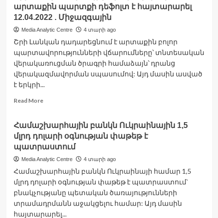
հետ
արտաքին պարտքի դեֆոլտ է հայտարարել
հետ
բանակցությունները
12.04.2022 . Միջազգային
մտել
Media Analytic Centre
4 տարի ago
են
Շրի Լանկան դադարեցնում է արտաքին բոլոր
փակուղի.
պարտավորությունների վճարումները՝ տնտեսական
Պուտին
վերակառուցման ծրագրի համաձայն՝ դրանց
վերակազմավորման սպասումով: Այդ մասին ասված
է երկրի...
Read
Read More
more
about
Համաշխարհային բանկն Ուկրաինային 1,5
Շրի
մլրդ դոլարի օգնության փաթեթ է
Լանկան
արժույթի
պատրաստում
պակասի
Media Analytic Centre
4 տարի ago
ֆոնին
Համաշխարհային բանկն Ուկրաինայի համար 1,5
արտաքին
մլրդ դոլարի օգնության փաթեթ է պատրաստում`
պարտքի
դեֆոլտ
բնակչությանը պետական ծառայությունների
է
տրամադրմանն աջակցելու համար: Այդ մասին
հայտարարել
հայտարարել...