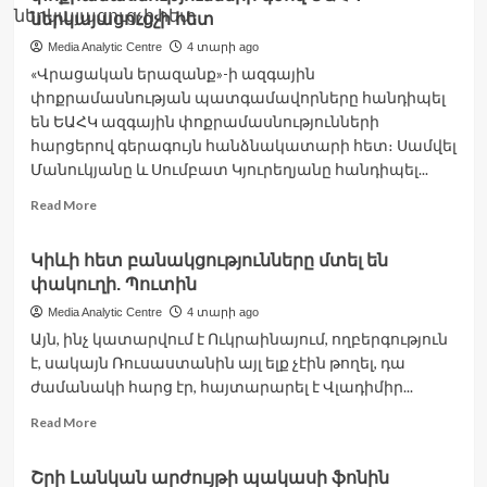
մտահոգ
ներկայացուցչի հետ
է
Media Analytic Centre
4 տարի ago
ԱԺ
«Վրացական երազանք»-ի ազգային
պատգամավորների`
Արցախ
փոքրամասնության պատգամավորները հանդիպել
մուտքը
են ԵԱՀԿ ազգային փոքրամասնությունների
չթույլատրելու
հարցերով գերագույն հանձնակատարի հետ։ Սամվել
փաստով
Մանուկյանը և Սումբատ Կյուրեղյանը հանդիպել...
12.04.2022
news
Read
Read More
Հայաստան
more
about
Կիևի հետ բանակցությունները մտել են
Վրացական
փակուղի. Պուտին
երազանքի
Ջավախքի
Media Analytic Centre
4 տարի ago
պատգամավորները
Այն, ինչ կատարվում է Ուկրաինայում, ողբերգություն
հանդիպել
է, սակայն Ռուսաստանին այլ ելք չէին թողել, դա
են
ժամանակի հարց էր, հայտարարել է Վլադիմիր...
ազգային
փոքրամասնությունների
Read
Read More
գծով
more
ԵԱՀԿ
about
ներկայացուցչի
Շրի Լանկան արժույթի պակասի ֆոնին
Կիևի