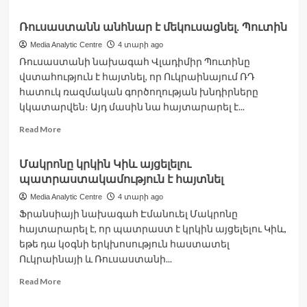
more
about
Ռուսաստանն անհնար է մեկուսացնել. Պուտին
Նախագահի
աշխատակազմը
Media Analytic Centre
4 տարի ago
ռուսամետ
Ռուսաստանի նախագահ Վլադիմիր Պուտինը
համարվող
վստահություն է հայտնել, որ Ուկրաինայում ՌԴ
Alt-
հատուկ ռազմական գործողության խնդիրները
Info-
կկատարվեն։ Այդ մասին նա հայտարարել է...
ի
լրագրողներին
Read
Read More
հավատարմագրում
more
չի
about
տվել
Մակրոնը կրկին Կիև այցելելու
Ռուսաստանն
պատրաստակամություն է հայտնել
անհնար
է
Media Analytic Centre
4 տարի ago
մեկուսացնել.
Ֆրանսիայի նախագահ Էմանուել Մակրոնը
Պուտին
հայտարարել է, որ պատրաստ է կրկին այցելելու Կիև,
եթե դա կօգնի երկխոսություն հաստատել
Ուկրաինայի և Ռուսաստանի...
Read
Read More
more
about