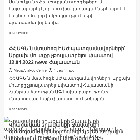
Մանուկյանը ֆեյսբուքյան ուղիղ եթերում
հայտարարել է, որ ռուս խաղաղապահներն արգելել
են ընդդիմադիր խմբակցությունների
պատգամավորների...
Read
Read More
more
about
ՀՀ ԱԳՆ-ն մտահոգ է ԱԺ պատգամավորների`
Ռուս
Արցախ մուտքը չթույլատրելու փաստով
խաղաղապահները
ՀՀ
12.04.2022 news Հայաստան
ԱԺ
Media Analytic Centre
4 տարի ago
ընդդիմադիր
ՀՀ ԱԳՆ-ն մտահոգ է ԱԺ պատգամավորների` Արցախ
պատգամավորներին
մուտքը չթույլատրելու փաստով Հայաստանի
թույլ
չեն
Հանրապետության ԱԳ նախարարությունը
տվել
մտահոգված է այն փաստով, որ Լեռնային...
մուտք
Read
Read More
գործել
more
Արցախ
about
Վրացական երազանքի Ջավախքի
ՀՀ
պատգամավորները հանդիպել են ազգային
ԱԳՆ-
ն
փոքրամասնությունների գծով ԵԱՀԿ