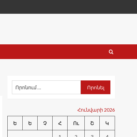
Որոնել՝
Հունվարի 2026
Ե
Ե
Չ
Հ
Ու
Շ
Կ
1
2
3
4