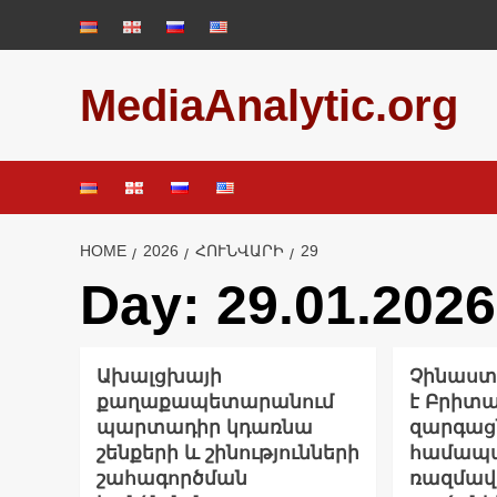
Skip
to
content
MediaAnalytic.org
HOME
2026
ՀՈՒՆՎԱՐԻ
29
Day:
29.01.2026
Ախալցխայի
Չինաստ
քաղաքապետարանում
է Բրիտ
պարտադիր կդառնա
զարգաց
շենքերի և շինությունների
համապ
շահագործման
ռազմա