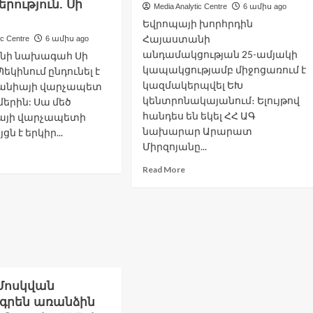
երություն. Սի
Media Analytic Centre
6 ամիս ago
Եվրոպայի խորհրդին
Հայաստանի
ic Centre
6 ամիս ago
անդամակցության 25-ամյակի
նի նախագահ Սի
կապակցությամբ միջոցառում է
եկինում ընդունել է
կազմակերպվել ԵԽ
անիայի վարչապետ
կենտրոնակայանում։ Ելույթով
երին: Սա մեծ
հանդես են եկել ՀՀ ԱԳ
այի վարչապետի
նախարար Արարատ
ն է երկիր...
Միրզոյանը...
ad
re
Read
Read More
out
more
ինաստանը
about
նկանում
Ալեն
Բերսեի
իտանիայի
ելույթը
ետ
Եվրոպայի
րգացնել
խորհրդին
ամապարփակ
Հայաստանի
Մոսկվան
ազմավարական
անդամակցության
րծընկերություն.
25-
գրեն առանձին