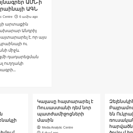
ամյակի
յնագրեր ԱՄՆ-ի
նփին
միջոցառմանը
կրաինայի ԱԳՆ
ic Centre
6 ամիս ago
յի արտաքին
նախարար Անդրիյ
այտարարել է, որ այս
ւկրաինայի ու
նի միջև
մի դադարեցման
ալ ուղղակի
ագրի...
ad
re
out
ևը
Կալասը հայտարարել է
Զելենսկի
սկվան
Ռուսաստանի դեմ նոր
Բայրամով
տորագրեն
ն
պատժամիջոցների
են Ուկրա
անձին
բնակչի
մասին
ռուսակա
մաձայնագրեր
հարվածն
Media Analytic Centre
Ն-
դիմում
ծովում ի
6 ժամ ago