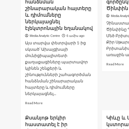
հանձնման
գործընկ
շինարարական հայտերը
Ծինփին
և դիմումները
Media Analyt
ներկայացնել
Չինաստա
էլեկտրոնային եղանակով
Ծինփինը Պ
Մեծ Բրիտ
Media Analytic Centre
6 ամիս ago
Քիր Սթարմ
Այս տարվա փետրվարի 1-ից
Բրիտանի
սկսած՝ Ախալցխայի
առաջին այց
մունիցիպալիտետի
քաղաքացիները պարտավոր
Re
Read More
կլինեն շենքերի և
mo
շինությունների շահագործման
ab
Չ
հանձնման շինարարական
ցա
հայտերը և դիմումները
է
ներկայացնել...
Բր
հ
Read
Read More
զա
more
հ
about
Քսանյոթ երկիր
Կիևը և 
ռ
Ախալցխայի
գո
հաստատել է իր
քաղաքապետարանում
կստորա
Սի