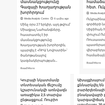
պարտադիր
մասնակցությունը
համաձա
Ծի
կդառնա
Գազայի Խաղաղության
հետ. Ու
շենքերի
խորհրդում
Media Analyt
և
շինությունների
Ուկրաինա
Media Analytic Centre
6 ամիս ago
շահագործման
գործերի 
Մինչ օրս 27 երկիր, այդ թվում՝
հանձնման
Սիբիհան հ
Միացյալ Նահանգները,
շինարարական
փուլում Ո
հաստատել է իր
հայտերը
Ռուսաստա
մասնակցությունը
և
պատերազ
Խաղաղության խորհրդին,
դիմումները
ներկայացնել
վերաբերյ
պարզել է «ՌԻԱ Նովոստին»՝
էլեկտրոնային
համաձայն
ծանոթանալով
եղանակով
կազմակերպության...
Re
Read More
mo
Read
Read More
ab
more
Կի
about
Կուբայի նկատմամբ
Ախալցխայում
և
Քսանյոթ
Մո
տնտեսական ճնշումը
քննարկվել են
երկիր
կս
կշարունակվի առնվազն
հաստատել
բարձրլեռնայի
առ
է
առաջիկա 2,5 տարվա
բնակավայրի 
հա
իր
ընթացքում. Ռուբիո
կարգավիճակ
ԱՄ
մասնակցությունը
ստանալու 20 