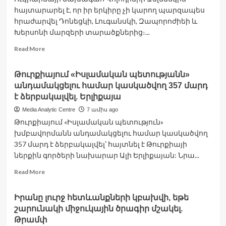
է
հայտարարել է, որ իր երկիրը չի կարող պարզապես
հայտարարվել
հրաժարվել Դոնեցկի, Լուգանսկի, Զապորոժիեի և
Խերսոնի մարզերի տարածքներից։...
Read
Read More
more
about
Թուրքիայում «Իսլամական պետությանն»
Ուկրաինան
անդամակցելու համար կասկածվող 357 մարդ
չի
կարող
է ձերբակալվել. Երլիքայա
պարզապես
Media Analytic Centre
7 ամիս ago
հրաժարվել
Թուրքիայում «Իսլամական պետություն»
Դոնեցկի,
խմբավորմանն անդամակցելու համար կասկածվող
Լուգանսկի,
Զապորոժիեի
357 մարդ է ձերբակալվել՝ հայտնել է Թուրքիայի
և
ներքին գործերի նախարար Ալի Երլիքայան: Նրա...
Խերսոնի
Read
Read More
մարզերի
more
տարածքներից.
about
Զելենսկի
Իրանը լուրջ հետևանքների կբախվի, եթե
Թուրքիայում
շարունակի միջուկային ծրագիր մշակել.
«Իսլամական
պետությանն»
Թրամփ