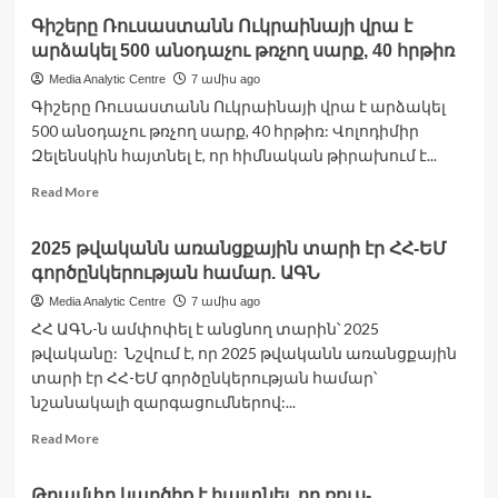
about
Գիշերը Ռուսաստանն Ուկրաինայի վրա է
ԱՄՆ
արձակել 500 անօդաչու թռչող սարք, 40 հրթիռ
մեկնելիս
Զելենսկին
Media Analytic Centre
7 ամիս ago
կանգ
Գիշերը Ռուսաստանն Ուկրաինայի վրա է արձակել
կառնի
500 անօդաչու թռչող սարք, 40 հրթիռ: Վոլոդիմիր
Կանադայում
Զելենսկին հայտնել է, որ հիմնական թիրախում է...
Read
Read More
more
about
2025 թվականն առանցքային տարի էր ՀՀ-ԵՄ
Գիշերը
գործընկերության համար. ԱԳՆ
Ռուսաստանն
Ուկրաինայի
Media Analytic Centre
7 ամիս ago
վրա
ՀՀ ԱԳՆ-ն ամփոփել է անցնող տարին՝ 2025
է
թվականը: Նշվում է, որ 2025 թվականն առանցքային
արձակել
տարի էր ՀՀ-ԵՄ գործընկերության համար՝
500
անօդաչու
նշանակալի զարգացումներով:...
թռչող
Read
Read More
սարք,
more
40
about
հրթիռ
Թրամփը կարծիք է հայտնել, որ ռուս-