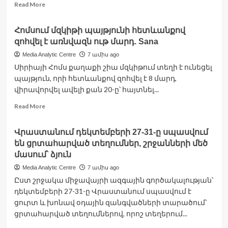
իր
Read
Read More
դիրքորոշումից
more
about
Հոմսում մզկիթի պայթյունի հետևանքով
Պուտինը
զոհվել է առնվազն ութ մարդ. Sana
պատրաստ
է
Media Analytic Centre
7 ամիս ago
Ուկրաինայի
Սիրիայի Հոմս քաղաքի շիա մզկիթում տեղի է ունեցել
հետ
պայթյուն, որի հետևանքով զոհվել է 8 մարդ,
«տարածքների
վիրավորվել ավելի քան 20-ը՝ հայտնել...
մասնակի
փոխանակման».
Read
Read More
Коммерсантъ
more
about
Վրաստանում դեկտեմբերի 27-31-ը սպասվում
Հոմսում
են ցրտահարված տեղումներ, շրջանների մեծ
մզկիթի
պայթյունի
մասում՝ ձյուն
հետևանքով
Media Analytic Centre
7 ամիս ago
զոհվել
Ըստ շրջակա միջավայրի ազգային գործակալության՝
է
դեկտեմբերի 27-31-ը Վրաստանում սպասվում է
առնվազն
ութ
ցուրտ և խոնավ օդային զանգվածների տարածում՝
մարդ.
ցրտահարված տեղումներով, որոշ տեղերում...
Sana