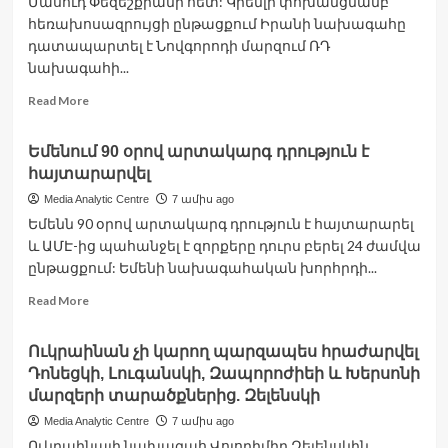
Մասուդ Փեզեշքիանի հետ: Կրեմլի փոխանցմամբ՝
և
Իլհամ
հեռախոսազրույցի ընթացքում Իրանի նախագահը
Ալիևի
դատապարտել է Նովգորոդի մարզում ՌԴ
բոլոր
նախագահի...
պայմանավորվածությունները.
Գալուզին
Read
Read More
more
about
Եմենում 90 օրով արտակարգ դրություն է
Պուտինն
հայտարարվել
ու
Փեզեշքիանը
Media Analytic Centre
7 ամիս ago
քննարկել
Եմենն 90 օրով արտակարգ դրություն է հայտարարել
են
և ԱՄԷ-ից պահանջել է զորքերը դուրս բերել 24 ժամվա
իրանական
ընթացքում: Եմենի նախագահական խորհրդի...
միջուկային
ծրագրի
Read
Read More
շուրջ
more
իրավիճակը
about
Ուկրաինան չի կարող պարզապես հրաժարվել
Եմենում
Դոնեցկի, Լուգանսկի, Զապորոժիեի և Խերսոնի
90
օրով
մարզերի տարածքներից. Զելենսկի
արտակարգ
Media Analytic Centre
7 ամիս ago
դրություն
Ուկրաինայի նախագահ Վոլոդիմիր Զելենսկին