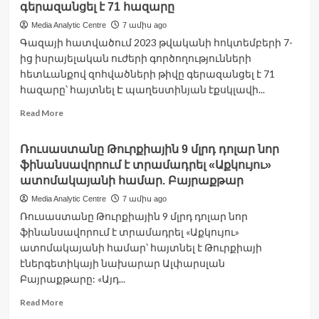
գերազանցել է 71 հազարը
կառավարությունը
մինչև
Media Analytic Centre
7 ամիս ago
2026
Գազայի հատվածում 2023 թվականի հոկտեմբերի 7-
թ.
ից իսրայելական ուժերի գործողությունների
փետրվարի
հետևանքով զոհվածների թիվը գերազանցել է 71
28-
ը
հազարը՝ հայտնել Է պաղեստինյան էքսկլավի...
երկարաձգել
Read
Read More
է
more
բենզինի
about
արտահանման
Ռուսաստանը Թուրքիային 9 մլրդ դոլար նոր
Գազայի
արգելքը
ֆինանսավորում է տրամադրել «Աքկույու»
հատվածում
զոհվածների
ատոմակայանի համար. Բայրաքթար
թիվը
Media Analytic Centre
7 ամիս ago
գերազանցել
Ռուսաստանը Թուրքիային 9 մլրդ դոլար նոր
է
ֆինանսավորում է տրամադրել «Աքկույու»
71
հազարը
ատոմակայանի համար՝ հայտնել է Թուրքիայի
էներգետիկայի նախարար Ալփարսլան
Բայրաքթարը: «Այդ...
Read
Read More
more