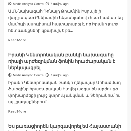
անդամակցելու
Media Analytic Centre
7 ամիս ago
համար
ԱՄՆ նախագահ Դոնալդ Թրամփն Իսրայելի
կասկածվող
վարչապետ Բենիամին Նեթանյահուի հետ համատեղ
357
մարդ
մամուլի ասուլիսում հայտարարել է, որ Իրանը լուրջ
է
հետևանքների կբախվի, եթե...
ձերբակալվել.
Read
Read More
Երլիքայա
more
about
Իրանի Կենտրոնական բանկի նախագահը
Իրանը
ռիալի արժեզրկման ֆոնին հրաժարական է
լուրջ
հետևանքների
ներկայացրել
կբախվի,
Media Analytic Centre
7 ամիս ago
եթե
Իրանի Կենտրոնական բանկի ղեկավար Մոհամմադ
շարունակի
Ֆարզինը հրաժարական է տվել ազգային արժույթի
միջուկային
ծրագիր
փոխարժեքի լուրջ կտրուկ անկման և Թեհրանում ու
մշակել.
այլ քաղաքներում...
Թրամփ
Read
Read More
more
about
Ես բառացիորեն կարգավորել եմ Հայաստանի
Իրանի