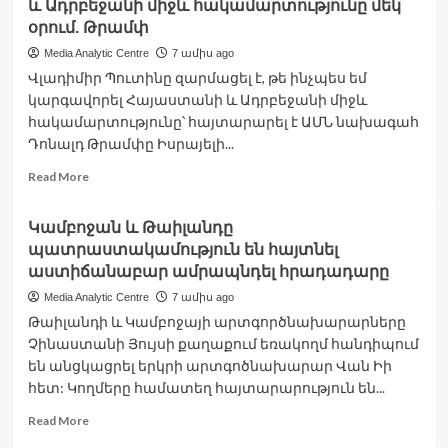
և Ադրբեջանի միջև հակամարտությունը մեկ
Կենտրոնական
բանկի
օրում. Թրամփ
նախագահը
Media Analytic Centre
7 ամիս ago
ռիալի
Վլադիմիր Պուտինը զարմացել է, թե ինչպես եմ
արժեզրկման
կարգավորել Հայաստանի և Ադրբեջանի միջև
ֆոնին
հրաժարական
հակամարտությունը՝ հայտարարել է ԱՄՆ նախագահ
է
Դոնալդ Թրամփը Իսրայելի...
ներկայացրել
Read
Read More
more
about
Կամբոջան և Թաիլանդը
Ես
պատրաստակամություն են հայտնել
բառացիորեն
կարգավորել
աստիճանաբար ամրապնդել հրադադարը
եմ
Media Analytic Centre
7 ամիս ago
Հայաստանի
Թաիլանդի և Կամբոջայի արտգործնախարարները
և
Չինաստանի Յույսի քաղաքում եռակողմ հանդիպում
Ադրբեջանի
միջև
են անցկացրել երկրի արտգոծնախարար Վան Իի
հակամարտությունը
հետ: Կողմերը համատեղ հայտարարություն են...
մեկ
Read
Read More
օրում.
more
Թրամփ