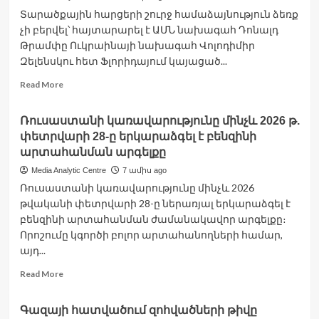
Թայվանի
Տարածքային հարցերի շուրջ համաձայնություն ձեռք
շուրջ
չի բերվել՝ հայտարարել է ԱՄՆ նախագահ Դոնալդ
Թրամփը Ուկրաինայի նախագահ Վոլոդիմիր
Զելենսկու հետ Ֆլորիդայում կայացած...
Read
Read More
more
about
Ռուսաստանի կառավարությունը մինչև 2026 թ.
Տարածքային
փետրվարի 28-ը երկարաձգել է բենզինի
հարցերի
շուրջ
արտահանման արգելքը
համաձայնություն
Media Analytic Centre
7 ամիս ago
ձեռք
Ռուսաստանի կառավարությունը մինչև 2026
չի
թվականի փետրվարի 28-ը ներառյալ երկարաձգել է
բերվել,
բայց
բենզինի արտահանման ժամանակավոր արգելքը։
լուծումն
Որոշումը կգործի բոլոր արտահանողների համար,
ավելի
այդ...
է
մոտենում.
Read
Read More
Թրամփ
more
about
Գազայի հատվածում զոհվածների թիվը
Ռուսաստանի