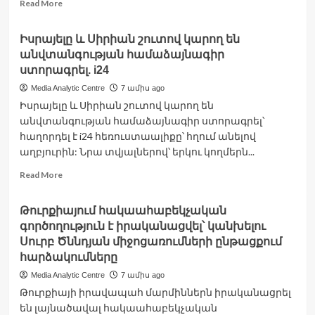
Read
Read More
more
about
Իսրայելը և Սիրիան շուտով կարող են
Վրաստանում
անվտանգության համաձայնագիր
դեկտեմբերի
27-
ստորագրել. i24
31-
Media Analytic Centre
7 ամիս ago
ը
Իսրայելը և Սիրիան շուտով կարող են
սպասվում
անվտանգության համաձայնագիր ստորագրել՝
են
ցրտահարված
հաղորդել է i24 հեռուստաալիքը՝ հղում անելով
տեղումներ,
աղբյուրին: Նրա տվյալներով՝ երկու կողմերն...
շրջանների
Read
Read More
մեծ
more
մասում՝
about
ձյուն
Թուրքիայում հակաահաբեկչական
Իսրայելը
գործողություն է իրականացվել՝ կանխելու
և
Սիրիան
Սուրբ Ծննդյան միջոցառումների ընթացքում
շուտով
հարձակումները
կարող
Media Analytic Centre
7 ամիս ago
են
Թուրքիայի իրավապահ մարմիններն իրականացրել
անվտանգության
համաձայնագիր
են լայնածավալ հակաահաբեկչական