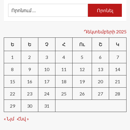
որ
Որոնել՝
ՀԱՄԱՍ
խմբավորումը
խախտել
է
Դեկտեմբերի 2025
Գազայում
հրադադարի
համաձայնագիրը
Ե
Ե
Չ
Հ
Ու
Շ
Կ
1
2
3
4
5
6
7
8
9
10
11
12
13
14
15
16
17
18
19
20
21
22
23
24
25
26
27
28
29
30
31
« Նյմ
Հնվ »