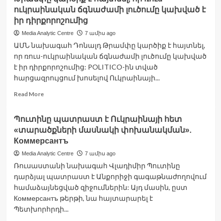
2025
ուկրաինական ճգնաժամի լուծումը կախված է
թվականն
առանցքային
իր դիրքորոշումից
տարի
Media Analytic Centre
7 ամիս ago
էր
ԱՄՆ նախագահ Դոնալդ Թրամփը կարծիք է հայտնել,
ՀՀ-
որ ռուս-ուկրաինական ճգնաժամի լուծումը կախված
ԵՄ
գործընկերության
է իր դիրքորոշումից: POLITICO-ին տված
համար.
հարցազրույցում խոսելով Ուկրաինայի...
ԱԳՆ
Read
Read More
more
about
Պուտինը պատրաստ է Ուկրաինայի հետ
Թրամփը
«տարածքների մասնակի փոխանակման».
կարծիք
է
Коммерсантъ
հայտնել,
Media Analytic Centre
7 ամիս ago
որ
Ռուսաստանի նախագահ Վլադիմիր Պուտինը
ռուս-
դարձյալ պատրաստ է Անքորիջի գագաթնաժողովում
ուկրաինական
ճգնաժամի
համաձայնեցված զիջումներին: Այդ մասին, ըստ
լուծումը
Коммерсантъ թերթի, նա հայտարարել է
կախված
Պետխորհրդի...
է