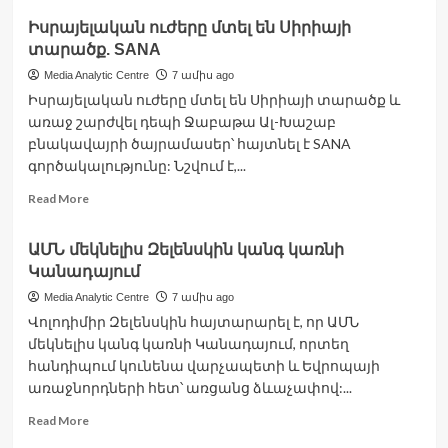
about
Իսրայելական ուժերը մտել են Սիրիայի
Ռուսաստանը
տարածք. SANA
Թուրքիային
9
Media Analytic Centre
7 ամիս ago
մլրդ
Իսրայելական ուժերը մտել են Սիրիայի տարածք և
դոլար
առաջ շարժվել դեպի Ջաբաթա Ալ-Խաշաբ
նոր
բնակավայրի ծայրամասեր՝ հայտնել է SANA
ֆինանսավորում
է
գործակալությունը: Նշվում է,...
տրամադրել
Read
Read More
«Աքկույու»
more
ատոմակայանի
about
համար.
ԱՄՆ մեկնելիս Զելենսկին կանգ կառնի
Իսրայելական
Բայրաքթար
Կանադայում
ուժերը
մտել
Media Analytic Centre
7 ամիս ago
են
Վոլոդիմիր Զելենսկին հայտարարել է, որ ԱՄՆ
Սիրիայի
մեկնելիս կանգ կառնի Կանադայում, որտեղ
տարածք.
հանդիպում կունենա վարչապետի և Եվրոպայի
SANA
առաջնորդների հետ՝ առցանց ձևաչափով:...
Read
Read More
more