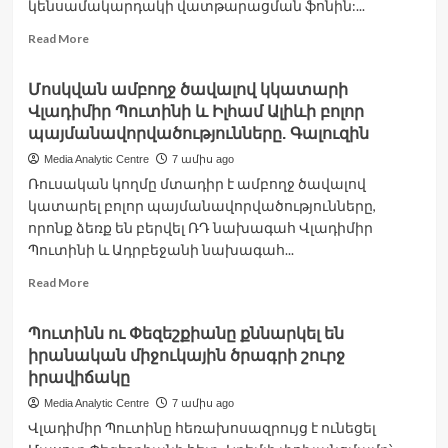
կենսամակարդակի վատթարացման ֆոնին:...
Read
Read More
more
about
Մոսկվան ամբողջ ծավալով կկատարի
Իրանում
Վլադիմիր Պուտինի և Իլհամ Ալիևի բոլոր
շարունակվում
են
պայմանավորվածությունները. Գալուզին
բողոքի
Media Analytic Centre
7 ամիս ago
ցույցերը
Ռուսական կողմը մտադիր է ամբողջ ծավալով
կատարել բոլոր պայմանավորվածությունները,
որոնք ձեռք են բերվել ՌԴ նախագահ Վլադիմիր
Պուտինի և Ադրբեջանի նախագահ...
Read
Read More
more
about
Պուտինն ու Փեզեշքիանը քննարկել են
Մոսկվան
իրանական միջուկային ծրագրի շուրջ
ամբողջ
ծավալով
իրավիճակը
կկատարի
Media Analytic Centre
7 ամիս ago
Վլադիմիր
Վլադիմիր Պուտինը հեռախոսազրույց է ունեցել
Պուտինի