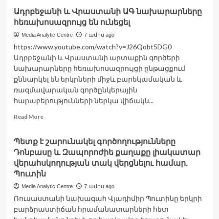
about
Ադրբեջանի և Վրաստանի ԱԳ նախարարները
Կամբոջան
հեռախոսազրույց են ունեցել
և
Թաիլանդը
Media Analytic Centre
7 ամիս ago
պատրաստակամություն
https://www.youtube.com/watch?v=J26Qobt5DG0
են
Ադրբեջանի և Վրաստանի արտաքին գործերի
հայտնել
նախարարները հեռախոսազրույցի ընթացքում
աստիճանաբար
ամրապնդել
քննարկել են երկրների միջև բարեկամական և
հրադադարը
ռազմավարական գործընկերային
հարաբերությունների ներկա վիճակն...
Read
Read More
more
about
Պետք է շարունակել գործողությունները
Ադրբեջանի
Դոնբասը և Զապորոժիե քաղաքը լիակատար
և
Վրաստանի
վերահսկողության տակ վերցնելու համար.
ԱԳ
Պուտին
նախարարները
Media Analytic Centre
7 ամիս ago
հեռախոսազրույց
Ռուսաստանի նախագահ Վլադիմիր Պուտինը երկրի
են
ունեցել
բարձրաստիճան հրամանատարների հետ