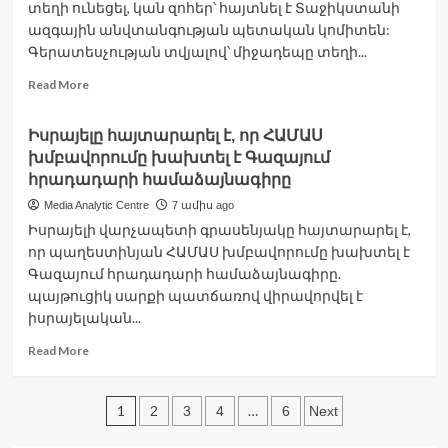
տեղի ունեցել, կան զոհեր՝ հայտնել է Տաջիկստանի
տարածքը.
ազգային անվտանգության պետական կոմիտեն:
Կաց
Գերատեսչության տվյալով՝ միջադեպը տեղի...
Read
Read More
more
about
Իսրայելը հայտարարել է, որ ՀԱՄԱՍ
Տաջիկա-
խմբավորումը խախտել է Գազայում
աֆղանական
սահմանին
հրադադարի համաձայնագիրը
զինված
Media Analytic Centre
7 ամիս ago
բախում
Իսրայելի վարչապետի գրասենյակը հայտարարել է,
է
որ պաղեստինյան ՀԱՄԱՍ խմբավորումը խախտել է
տեղի
ունեցել
Գազայում հրադադարի համաձայնագիրը.
պայթուցիկ սարքի պատճառով վիրավորվել է
իսրայելական...
Read
Read More
more
about
Posts
Իսրայելը
1
…
2
3
4
6
Next
հայտարարել
pagination
է,