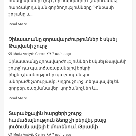
հանդիպմանը նշել է, որ հարկավոր է շարունակել
հարձակողական գործողությունները Դոնբասի
շրջանը և...
Read
Read More
more
about
Չինաստանը զորավարժություններ է սկսել
Պետք
Թայվանի շուրջ
է
շարունակել
Media Analytic Centre
7 ամիս ago
գործողությունները
Չինաստանը զորավարժություններ է սկսել Թայվանի
Դոնբասը
շուրջ՝ դա պատճառաբանելով երկրի
և
ինքնիշխանությունը պաշտպանելու
Զապորոժիե
քաղաքը
անհրաժեշտությամբ: Կղզու շուրջ տեղակայվել են
լիակատար
զորքեր, ռազմանավեր, կործանիչներ և...
վերահսկողության
Read
Read More
տակ
more
վերցնելու
about
համար.
Տարածքային հարցերի շուրջ
Չինաստանը
Պուտին
համաձայնություն ձեռք չի բերվել, բայց
զորավարժություններ
է
լուծումն ավելի է մոտենում. Թրամփ
սկսել
Media Analytic Centre
7 ամիս ago