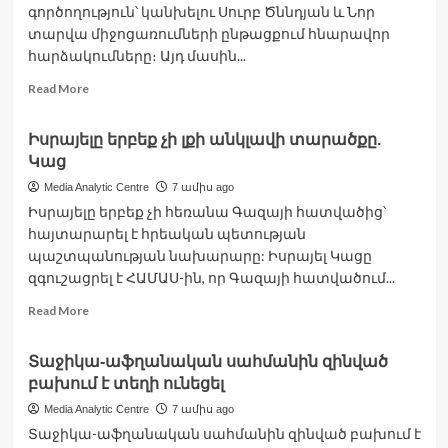
ստորագրել.
գործողություն՝ կանխելու Սուրբ Ծննդյան և Նոր
i24
տարվա միջոցառումների ընթացքում հնարավոր
հարձակումները։ Այդ մասին...
Read
Read More
more
about
Իսրայելը երբեք չի լքի անկլավի տարածքը.
Թուրքիայում
Կաց
հակաահաբեկչական
գործողություն
Media Analytic Centre
7 ամիս ago
է
Իսրայելը երբեք չի հեռանա Գազայի հատվածից՝
իրականացվել՝
հայտարարել է հրեական պետության
կանխելու
պաշտպանության նախարարը: Իսրայել Կացը
Սուրբ
Ծննդյան
զգուշացրել է ՀԱՄԱՍ-ին, որ Գազայի հատվածում...
միջոցառումների
Read
Read More
ընթացքում
more
հարձակումները
about
Տաջիկա-աֆղանական սահմանին զինված
Իսրայելը
բախում է տեղի ունեցել
երբեք
չի
Media Analytic Centre
7 ամիս ago
լքի
Տաջիկա-աֆղանական սահմանին զինված բախում է
անկլավի