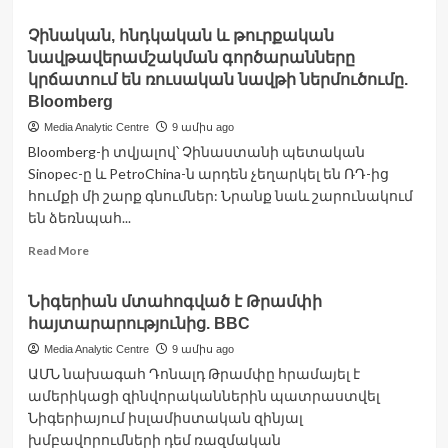
more
about
Չինական, հնդկական և թուրքական
Դրական
նավթավերամշակման գործարանները
հանգուցալուծումը
մոտ
կրճատում են ռուսական նավթի ներմուծումը.
է.
Bloomberg
Երուսաղեմի
Media Analytic Centre
9 ամիս ago
հայկական
Bloomberg-ի տվյալով՝ Չինաստանի պետական
թաղամասում
արշալույսները
Sinopec-ը և PetroChina-ն արդեն չեղարկել են ՌԴ-ից
խաղաղ
հումքի մի շարք գնումներ: Նրանք նաև շարունակում
են
են ձեռնպահ...
Read
Read More
more
about
Նիգերիան մտահոգված է Թրամփի
Չինական,
հայտարարությունից. BBC
հնդկական
և
Media Analytic Centre
9 ամիս ago
թուրքական
ԱՄՆ նախագահ Դոնալդ Թրամփը հրամայել է
նավթավերամշակման
ամերիկացի զինվորականներին պատրաստվել
գործարանները
Նիգերիայում իսլամիստական ​​զինյալ
կրճատում
են
խմբավորումների դեմ ռազմական