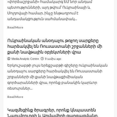
«փորձաշրջանի» համակարգ ԵՄ նոր անդամ
պետությունների, այդ թվում՝ Ուկրաինայի և
Մոլդովայի համար, ինչը ենթադրում է
անդամակցություն սահմանափակ...
Read
Read More
more
about
Ուկրաինական անօդաչու թռչող սարքերը
ԵՄ-
հարձակվել են Ռուսաստանի շրջանների մի
ն
մտադիր
քանի նավթային օբյեկտների վրա
է
Media Analytic Centre
9 ամիս ago
նոր
Երկուշաբթի լույս երեքշաբթի գիշերը ուկրաինական
երկրներ
անօդաչու սարքերը հարձակվել են Ռուսաստանի
ընդունել
«փորձաշրջանով»՝
շրջանների մի քանի նավթաքիմիական
առանց
գործարանների վրա, որոնք բանակին կարևոր
լիիրավ
ռեսուրսներ...
անդամակցության
իրավունքի
Read
Read More
more
about
Կազմեցինք ծրագրեր, որոնք կնպաստեն
Ուկրաինական
Նաումբուրգի և Արմավիրի զարգացմանը.
անօդաչու