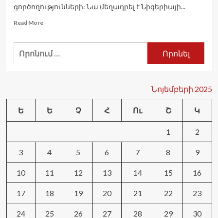
ռուսական
գործողությունների: Նա մեղադրել է Նիգերիայի...
նավթի
Read
Read More
ներմուծումը.
more
Bloomberg
about
Որոնել՝
Նիգերիան
մտահոգված
է
Թրամփի
հայտարարությունից.
Նոյեմբերի 2025
BBC
Ե
Ե
Չ
Հ
Ու
Շ
Կ
1
2
3
4
5
6
7
8
9
10
11
12
13
14
15
16
17
18
19
20
21
22
23
24
25
26
27
28
29
30