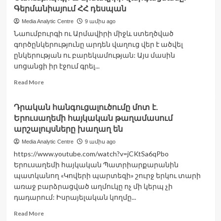
թռչող
Գերմանիայում ՀՀ դեսպան
սարքերը
Media Analytic Centre
9 ամիս ago
հարձակվել
Նաումբուրգի ու Արմավիրի միջև ստեղծված
են
գործընկերությունը արդեն վաղուց վեր է ածվել
Ռուսաստանի
շրջանների
ընկերության ու բարեկամության: Այս մասին
մի
սոցանցի իր էջում գրել...
քանի
Read
Read More
նավթային
more
օբյեկտների
about
վրա
Դրական հանգուցալուծումը մոտ է.
Կազմեցինք
Երուսաղեմի հայկական թաղամասում
ծրագրեր,
որոնք
արշալույսները խաղաղ են
կնպաստեն
Media Analytic Centre
9 ամիս ago
Նաումբուրգի
https://www.youtube.com/watch?v=jCKtSa6qPbo
և
Երուսաղեմի հայկական Պատրիարքարանին
Արմավիրի
զարգացմանը.
պատկանող «Կովերի պարտեզի» շուրջ երկու տարի
Գերմանիայում
առաջ բարձրացված աղմուկը ոչ մի կերպ չի
ՀՀ
դադարում: Իսրայելական կողմը...
դեսպան
Read
Read More