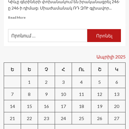
Կիևը գերիների փոխանակում են իրականացրել 246-
ը 246-ի դիմաց։ Միաժամանակ ՌԴ ԶՈՒ գլխավոր...
Read
Read More
more
about
Որոնել՝
Մոսկվան
և
Կիևը
գերիների
փոխանակում
Ապրիլի 2025
են
իրականացրել
Ե
Ե
Չ
Հ
Ու
Շ
Կ
246-
ը
1
2
3
4
5
6
246-
ի
դիմաց
7
8
9
10
11
12
13
14
15
16
17
18
19
20
21
22
23
24
25
26
27