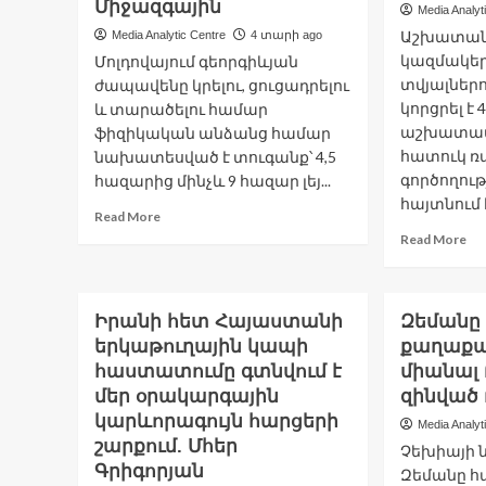
Միջազգային
Media Analyt
Աշխատան
Media Analytic Centre
4 տարի ago
կազմակե
Մոլդովայում գեորգիևյան
տվյալներ
ժապավենը կրելու, ցուցադրելու
կորցրել է 4
և տարածելու համար
աշխատատ
ֆիզիկական անձանց համար
հատուկ 
նախատեսված է տուգանք՝ 4,5
գործողությ
հազարից մինչև 9 հազար լեյ...
հայտնում է
Read
Read More
more
Re
Read More
about
mo
Մոլդովան
ab
մտադիր
Ու
է
4,8
Իրանի հետ Հայաստանի
Զեմանը 
տուգանել
մի
երկաթուղային կապի
քաղաքաց
300
ա
հաստատումը գտնվում է
միանալ 
մարդու՝
է
մեր օրակարգային
զինված 
մայիսի
կո
կարևորագույն հարցերի
9-
ռ
Media Analyt
ին
գո
շարքում. Մհեր
Չեխիայի 
գեորգիևյան
սկ
Գրիգորյան
Զեմանը հ
ժապավենը
ի