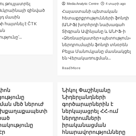
2023
ւ թույլատրել
Media Analytic Centre
4 տարի ago
ր․
թվականի
 Ուկրաինայի զինված
W
Հայաստանի պետական
ընտրություններից․
Այդ մասին
հետաքրքրությունների ֆոնդի
Էրդողան
ի հայտնել է ČTK
(ԱՆԻՖ) խորհրդի նախագահ
ան
Տիգրան Ավինյանը և ԱՆԻՖ-ի
թյունը՝...
«Ձեռնարկատեր+պետություն»
ներդրումային ֆոնդի տնօրեն
ad
Բելլա Մանուկյանը մասնակցել
re
out
են Վերակառուցման...
մանը
Read
Read More
խիայի
more
3
about
ղաքացու
ԱՆԻՖ-
յլ
Լիոն
Նիկոլ Փաշինյանը
ը
մասնակցել
ությունը
Նիդերլանդների
ել
է
ան մեծ ներուժ
անալ
գործարարներին է
ՎԶԵԲ-
կրաինայի
փոխքաղաքապետի
ներկայացրել ՀՀ-ում
ի
նված
րած
ներդրումների
տարեկան
ժերին․
ակությունը
իրականացման
ժողովին.
Մ-
բանկը
էր
հնարավորությունները
ր