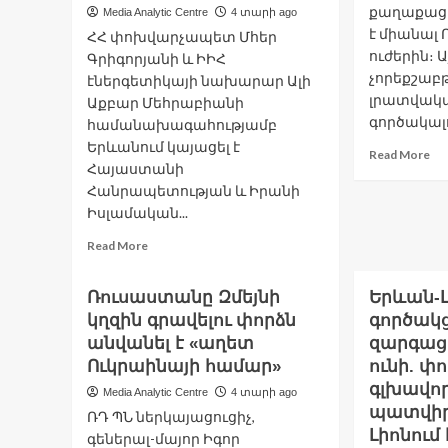
քաղաքացո
Media Analytic Centre
4 տարի ago
կրելու
վե
է միանալ
համար
ՀՀ փոխվարչապետ Մհեր
D
11.05.2022
ուժերին։ 
Գրիգորյանի և ԻԻՀ
.
չորեքշաբթ
էներգետիկայի նախարար Ալի
Միջազգային
լրատվակ
Աքբար Մեհրաբիանի
գործակալու
համանախագահությամբ
Երևանում կայացել է
Re
Read More
Հայաստանի
mo
Հանրապետության և Իրանի
ab
Զե
Իսլամական...
Չե
Read
Read More
10
more
քա
about
թու
Ռուսաստանը Զմեյնի
Երևան-
Իրանի
է
կղզին գրավելու փորձն
հետ
գործակց
տվ
Հայաստանի
անվանել է «աղետ
զարգացմ
մի
երկաթուղային
Ու
Ուկրաինայի համար»
ունի. 
կապի
զի
գլխավո
Media Analytic Centre
4 տարի ago
հաստատումը
ու
պատվիր
գտնվում
ՌԴ ՊՆ ներկայացուցիչ,
ԶԼ
է
Լիոնում 
նե
գեներալ-մայոր Իգոր