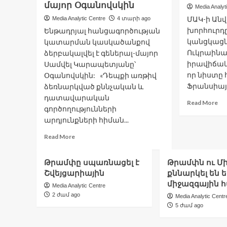
պա
մայոր Օգանովսկին
Media Analyt
Լի
ՄԱԿ-ի Ան
Media Analytic Centre
4 տարի ago
էր
խորհուրդը
Ենթադրյալ հանցագործության
կանցկացն
կատարման կասկածանքով
Ուկրաինա
ձերբակալվել է գեներալ-մայոր
իրավիճակի
Սամվել Կարապետյանը՝
որ նիստը 
Օգանովսկին: «Դեպքի առթիվ
Ֆրանսիայի
ձեռնարկված քննչական և
դատավարական
Re
Read More
գործողությունների
mo
արդյունքների հիման...
ab
ՄԱ
Read
Read More
ի
more
Ան
about
խո
Թրամփը սպառնացել է
Թրամփն ու Մի
Ստեփանակերտում
նի
Շվեյցարիային
քննարկել են 
ենթադրյալ
կա
հանցագործության
միջազգային 
Media Analytic Centre
նվ
կատարման
2 ժամ ago
Media Analytic Centr
Ու
կասկածանքով
5 ժամ ago
հո
ձերբակալվել
իր
է