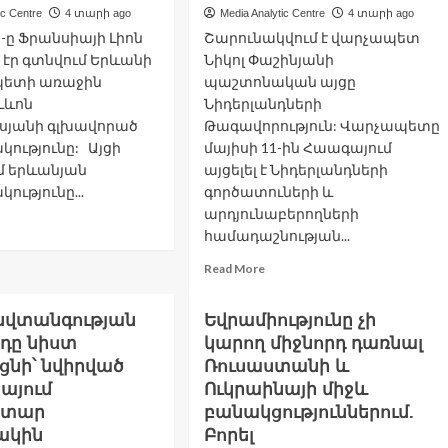
Հայաստանում
ic Centre
4 տարի ago
Media Analytic Centre
4 տարի ago
իրականացրել
5-ը Ֆրանսիայի Լիոն
Շարունակվում է վարչապետ
է
ավելի
 էր գտնվում Երևանի
Նիկոլ Փաշինյանի
քան
ետի առաջին
պաշտոնական այցը
1,6
Լևոն
Նիդերլանդների
մլրդ
սյանի գլխավորած
Թագավորություն: Վարչապետը
դոլարի
ությունը: Այցի
մայիսի 11-ին Հաագայում
ներդրում
մ երևանյան
այցելել է Նիդերլանդների
ւթյունը...
գործատուների և
արդյունաբերողների
ad
համադաշնության...
re
out
Read
Read More
ևան-
more
ոն
about
րծակցությունը
Անվտանգության
Եվրամիությունը չի
Նիկոլ
արգացման
դը նիստ
կարող միջնորդ դառնալ
Փաշինյանը
ծ
Նիդերլանդների
ցնի՝ նվիրված
Ռուսաստանի և
րուժ
գործարարներին
այում
Ուկրաինայի միջև
նի.
է
իտար
բանակցություններում.
ոխքաղաքապետի
ներկայացրել
խավորած
ակին
Բորել
ՀՀ-