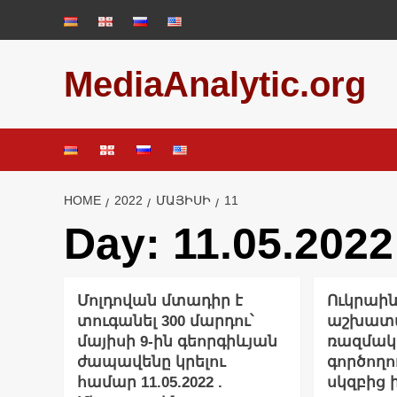
Skip
to
content
MediaAnalytic.org
HOME
2022
ՄԱՅԻՍԻ
11
Day:
11.05.2022
Մոլդովան մտադիր է
Ուկրաին
տուգանել 300 մարդու՝
աշխատա
մայիսի 9-ին գեորգիևյան
ռազմա
ժապավենը կրելու
գործողո
համար 11.05.2022 .
սկզբից 