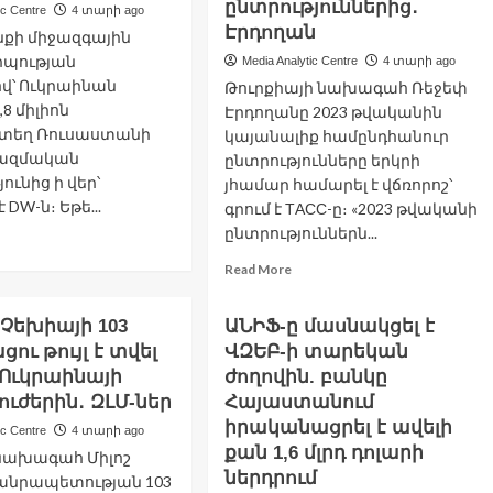
ընտրություններից․
ic Centre
4 տարի ago
Էրդողան
քի միջազգային
րպության
Media Analytic Centre
4 տարի ago
ով՝ Ուկրաինան
Թուրքիայի նախագահ Ռեջեփ
,8 միլիոն
Էրդողանը 2023 թվականին
եղ Ռուսաստանի
կայանալիք համընդհանուր
ռազմական
ընտրությունները երկրի
ունից ի վեր՝
յհամար համարել է վճռորոշ՝
 DW-ն։ Եթե...
գրում է ТАСС-ը։ «2023 թվականի
ընտրություններն...
ad
re
Read
Read More
out
more
կրաինան
about
Չեխիայի 103
ԱՆԻՖ-ը մասնակցել է
Թուրքիայի
լիոն
ու թույլ է տվել
ՎԶԵԲ-ի տարեկան
մուտքը
շխատատեղ
զարգացած
Ուկրաինայի
ժողովին. բանկը
երկրների
ուժերին․ ԶԼՄ-ներ
Հայաստանում
րցրել
առաջին
իրականացրել է ավելի
ազմական
ic Centre
4 տարի ago
տասնյակ
րծողությունների
քան 1,6 մլրդ դոլարի
կախված
նախագահ Միլոշ
զբից
կլինի
ներդրում
անրապետության 103