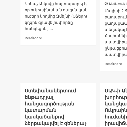
մեր
Կոնաշենկովը հայտարարել է,
Media Analyt
օրակարգային
որ ուկրաինական ռազմական
Մայիսի 2-
կարևորագույն
ուժերի կողմից Զմեյնի (Օձերի)
քաղաքում
հարցերի
կղզին գրավելու փորձը
շարքում.
քաղաքապ
Մհեր
հանգեցրել է...
տեղակալ 
Գրիգորյան
Հովհաննի
Read
Read More
պատվիրակ
more
about
ընթացքու
Ռուսաստանը
պատվիրակո
Զմեյնի
Re
Read More
կղզին
mo
գրավելու
ab
փորձն
Եր
անվանել
Լի
է
գո
Ստեփանակերտում
ՄԱԿ-ի 
«աղետ
զ
Ուկրաինայի
ենթադրյալ
խորհուր
մե
համար»
հանցագործության
կանցկա
նե
կատարման
Ուկրաին
ու
կասկածանքով
հուման
փ
գլ
ձերբակալվել է գեներալ-
իրավիճ