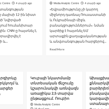
տվիրակությունը
ում
ic Centre
4 տարի ago
Media Analytic Centre
4 տարի ago
ոնում
ներդրումների
վտանգության
«Եվրամիությունը չի կարող
իրականացման
 մայիսի 12-ին նիստ
միջնորդ դառնալ Ռուսաստանի
հնարավորությունները
ի՝ նվիրված
և Ուկրաինայի միջև
յում հումանիտար
բանակցություններում»,- նման
ն։ CNN-ը հայտնել է,
կարծիք է հայտնել ԵՄ
հրավիրվել է
արտաքին քաղաքականության
 և...
և անվտանգության հարցերով...
ad
Read
Read More
re
more
out
about
Կ-
Եվրամիությունը
չի
վտանգության
կարող
րհուրդը
միջնորդ
րզիյոևը
Կուբայի նկատմամբ
Ախալցխա
ստ
դառնալ
երկկողմ և
տնտեսական ճնշումը
քննարկվե
նցկացնի՝
Ռուսաստանի
հարցեր
կշարունակվի առնվազն
բարձրլեռ
իրված
և
առաջիկա 2,5 տարվա
բնակավա
e
կրաինայում
Ուկրաինայի
ընթացքում. Ռուբիո
կարգավի
ւմանիտար
միջև
ստանալու
ավիճակին
բանակցություններում.
Media Analytic Centre
Բորել
16 ժամ ago