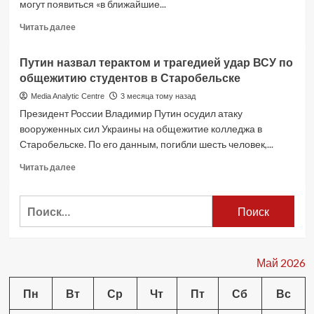
могут появиться «в ближайшие...
Read
Читать далее
more
about
Путин назвал терактом и трагедией удар ВСУ по
Марко
общежитию студентов в Старобельске
Рубио
заявил
Media Analytic Centre
3 месяца тому назад
о
Президент России Владимир Путин осудил атаку
достигнутом
вооруженных сил Украины на общежитие колледжа в
прогрессе
Старобельске. По его данным, погибли шесть человек,...
на
переговорах
Read
Читать далее
с
more
Ираном
about
Найти:
Путин
назвал
терактом
и
трагедией
Май 2026
удар
ВСУ
Пн
Вт
Ср
Чт
Пт
Сб
Вс
по
общежитию