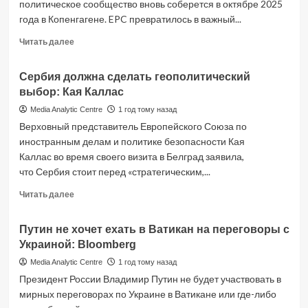
политическое сообщество вновь соберется в октябре 2025
года в Копенгагене. EPC превратилось в важный...
Read
Читать далее
more
about
Сербия должна сделать геополитический
EPC
выбор: Кая Каллас
превратилось
в
Media Analytic Centre
1 год тому назад
важный
Верховный представитель Европейского Союза по
форум
иностранным делам и политике безопасности Кая
общеевропейского
Каллас во время своего визита в Белград заявила,
политического
диалога
что Сербия стоит перед «стратегическим,...
на
Read
Читать далее
уровне
more
лидеров:
about
Кошта
Путин не хочет ехать в Ватикан на переговоры с
Сербия
Украиной: Bloomberg
должна
сделать
Media Analytic Centre
1 год тому назад
геополитический
Президент России Владимир Путин не будет участвовать в
выбор:
мирных переговорах по Украине в Ватикане или где-либо
Кая