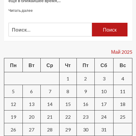
еще в ближайшее время,...
Каллас
Read
Читать далее
more
about
Найти:
Путин
не
хочет
ехать
в
Май 2025
Ватикан
на
Пн
Вт
Ср
Чт
Пт
Сб
Вс
переговоры
с
1
2
3
4
Украиной:
Bloomberg
5
6
7
8
9
10
11
12
13
14
15
16
17
18
19
20
21
22
23
24
25
26
27
28
29
30
31