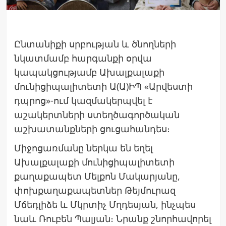
Ընտանիքի սրբության և ծնողների
նկատմամբ հարգանքի օրվա
կապակցությամբ Ախալքալաքի
մունիցիպալիտետի Ա(Ա)ԻՊ «Արվեստի
դպրոց»-ում կազմակերպվել է
աշակերտների ստեղծագործական
աշխատանքների ցուցահանդես։
Միջոցառմանը ներկա են եղել
Ախալքալաքի մունիցիպալիտետի
քաղաքապետ Մելքոն Մակարյանը,
փոխքաղաքապետներ Թեյմուրազ
Մճեդլիձե և Մկրտիչ Մղդեսյան, ինչպես
նաև Ռուբեն Պալյան։ Նրանք շնորհավորել