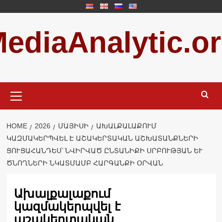
Skip
to
ediaAnalytic.o
content
Primary
Menu
HOME
2026
ՄԱՅԻՍԻ
ԱԽԱԼՔԱԼԱՔՈՒՄ
ԿԱԶՄԱԿԵՐՊՎԵԼ Է ԱՇԱԿԵՐՏԱԿԱՆ ԱՇԽԱՏԱՆՔՆԵՐԻ
ՑՈՒՑԱՀԱՆԴԵՍ՝ ՆՎԻՐՎԱԾ ԸՆՏԱՆԻՔԻ ՍՐԲՈՒԹՅԱՆ ԵՒ Ծ
ՆՈՂՆԵՐԻ ՆԿԱՏՄԱՄԲ ՀԱՐԳԱՆՔԻ ՕՐՎԱՆ
Ախալքալաքում
կազմակերպվել է
աշակերտական