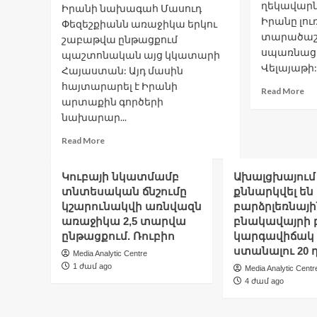
ղեկավարն
Իրանի նախագահ Մասուդ
Հաք
Իրանը լու
Փեզեշքիանն առաջիկա երկու
տարածաշ
շաբաթվա ընթացքում
սպառնացո
պաշտոնական այց կկատարի
Վելայաթի:.
Հայաստան: Այդ մասին
հայտարարել է Իրանի
Re
Read More
արտաքին գործերի
mo
ab
նախարար...
Օր
Read
Read More
60
more
վա
about
|
Կուբայի նկատմամբ
Ախալցխայում
Փեզեշքիանը
06
տնտեսական ճնշումը
քննարկվել են
առաջիկա
կշարունակվի առնվազն
երկու
բարձրլեռնայի
շաբաթվա
առաջիկա 2,5 տարվա
բնակավայրի 
ընթացքում
ընթացքում. Ռուբիո
կարգավիճակ
պաշտոնական
ստանալու 20 
Media Analytic Centre
այց
1 ժամ ago
Media Analytic Centr
կկատարի
4 ժամ ago
Հայաստան.
Արաղչի