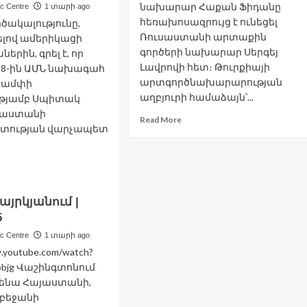
նախարար Հաքան Ֆիդանը
ic Centre
1 տարի ago
հեռախոսազրույց է ունեցել
րծակալությունը,
Ռուսաստանի արտաքին
ելով ամերիկացի
գործերի նախարար Սերգեյ
երին, գրել է, որ
Լավրովի հետ։ Թուրքիայի
 8-ին ԱՄՆ նախագահ
արտգործնախարարության
րամփի
աղբյուրի համաձայն՝...
ւթյամբ Սպիտակ
յաստանի
Read
Read More
տության վարչապետ
more
about
Լավրովն
ad
ու
re
Ֆիդանը
out
հեռախոսազրույց
վայրկյանում |
ունիքով
են
5
թուղին
ունեցել
ահագործվի
ic Centre
1 տարի ago
այաստանի
w.youtube.com/watch?
ենսդրության
objg Վաշինգտոնում
մաձայն.
նենա Հայաստանի,
uters
րբեջանի