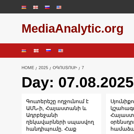
Skip
to
content
MediaAnalytic.org
HOME
2025
ՕԳՈՍՏՈՍԻ
7
Day:
07.08.2025
Գուտերեշը ողջունում է
Սյունիք
ԱՄՆ-ի, Հայաստանի և
կշահագ
Ադրբեջանի
Հայաս
ղեկավարների սպասվող
օրենսդր
հանդիպումը. Հաք
համաձայ