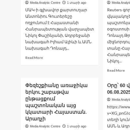
Media Analytic Centre
1 տարի ago
Media Analyt
ՄԱԿ-ի գլխավոր քարտուղար
Reuters գո
Անտոնիու Գուտերեշը
վկայակոչ
ողջունում է Հայաստանի
պաշտոնյան
Հանրապետության վարչապետ
օգոստոսի
Նիկոլ Փաշինյանի, Ադրբեջանի
Դոնալդ Թ
նախագահ Իլհամ Ալիևի և ԱՄՆ
միջնորդո
նախագահ Դոնալդ...
տանը Հա
Հանրապե
Read
Read More
Նիկոլ...
more
about
Re
Read More
Գուտերեշը
mo
ողջունում
ab
է
Փեզեշքիանը առաջիկա
Օրը՝ 60 
Սյ
ԱՄՆ-
երկու շաբաթվա
06.08.202
եր
ի,
կշ
ընթացքում
Media Analyt
Հայաստանի
Հ
պաշտոնական այց
և
https://ww
օր
կկատարի Հայաստան.
Ադրբեջանի
v=XG_pnGI
հա
ղեկավարների
Արաղչի
տեղի կու
Re
սպասվող
ԱՄՆ և Ադ
Media Analytic Centre
1 տարի ago
հանդիպումը.