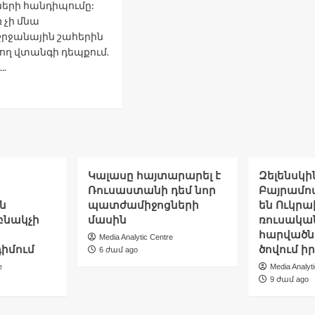
երի հանդիպումը:
ռ չի մնա
րջանային շահերին
ղ վտանգի դեպքում.
..
ad
re
out
ը՝
յրկյանում
Կալասը հայտարարել է
Զելենսկի
.08.2025
Ռուսաստանի դեմ նոր
Բայրամով
ն
պատժամիջոցների
են Ուկրա
բնակչի
մասին
ռուսակա
հարվածն
Media Analytic Centre
դիմում
ծովում ի
6 ժամ ago
e
Media Analyt
9 ժամ ago