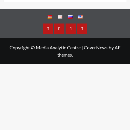
Copyright © Media Analytic Centre
|
CoverNews
by AF
themes.