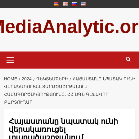
Skip
to
ediaAnalytic.o
content
Primary
Menu
HOME
2024
ԴԵԿՏԵՄԲԵՐԻ
ՀԱՅԱՍՏԱՆԸ ՆՊԱՏԱԿ ՈՒՆԻ
ՎԵՐԱԿԱՌՈՒՑԵԼ ՏԱՐԱԾԱՇՐՋԱՆՈՒՄ
ՀԱՄԱԳՈՐԾԱԿՑՈՒԹՅՈՒՆԸ․ ՀՀ ԱԳՆ ԳԼԽԱՎՈՐ
ՔԱՐՏՈՒՂԱՐ
Հայաստանը նպատակ ունի
վերակառուցել
տարածաշրջանում