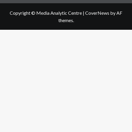
Copyright © Media Analytic Centre
|
CoverNews
by AF
themes.