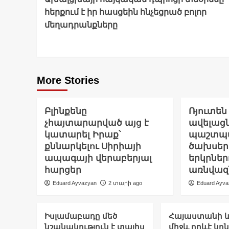
Navigation
հերքում է իր հասցեին հնչեցրած բոլոր
մեղադրանքները
More Stories
Բլինքենը
Ռյուտեն
չհայտարարված այց է
ավելացն
կատարել Իրաք՝
պաշտպ
քննարկելու Սիրիայի
ծախսերը
ապագայի վերաբերյալ
երկրներ
հարցեր
առնվազ
Eduard Ayvazyan
2 տարի ago
Eduard Ayv
Իսլամաբադը մեծ
Հայաստանի և
նշանակություն է տալիս
միջև որևէ կո