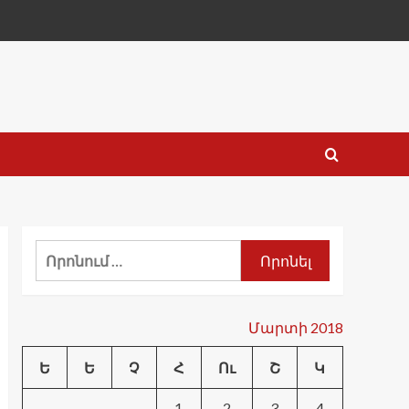
Որոնել՝
Մարտի 2018
Ե
Ե
Չ
Հ
Ու
Շ
Կ
1
2
3
4