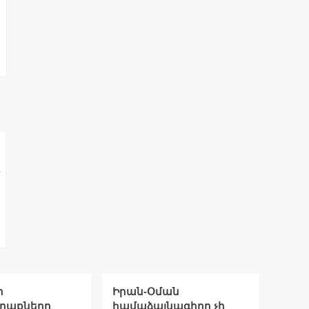
ի
Իրան-Օման
ղաքները
համաձայնագիրը չի