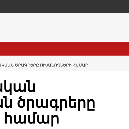
ԱԿՄԱՆ ԾՐԱԳՐԵՐԸ ՈՒՍԱՆՈՂՆԵՐԻ ՀԱՄԱՐ
ական
ն ծրագրերը
ի համար