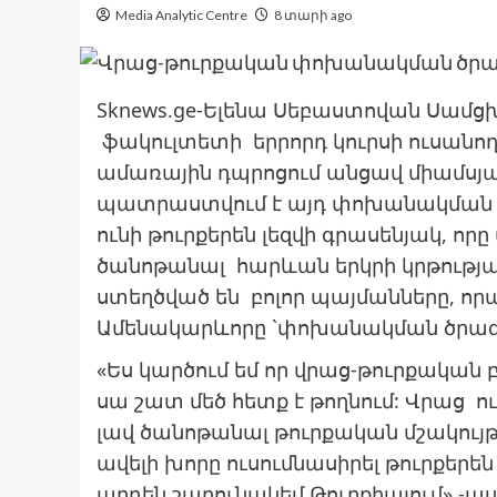
Media Analytic Centre
8 տարի ago
Sknews.ge-Ելենա Սեբաստովան Սամ
ֆակուլտետի երրորդ կուրսի ուսանողո
ամառային դպրոցում անցավ միամսյա
պատրաստվում է այդ փոխանակման
ունի թուրքերեն լեզվի գրասենյակ, որը
ծանոթանալ հարևան երկրի կրթության
ստեղծված են բոլոր պայմանները, որպ
Ամենակարևորը `փոխանակման ծրագր
«Ես կարծում եմ որ վրաց-թուրքական
սա շատ մեծ հետք է թողնում: Վրաց ո
լավ ծանոթանալ թուրքական մշակույթ
ավելի խորը ուսումնասիրել թուրքերե
արդեն շարունակեմ Թուրքիայում»,-աս