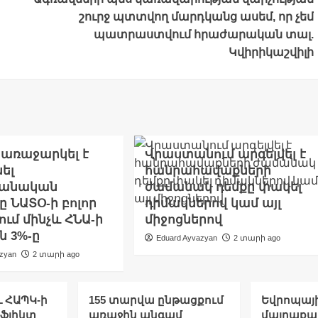
շուրջ պտտվող մարդկանց ասեմ, որ չեմ
պատրաստվում հրաժարական տալ.
Կվիրիկաշվիլի
 առաջարկել է
Վրաստանում արգելվել է
ել
հանրահավաքների
անական
ժամանակ դեմքը փակել
 ՆԱՏՕ-ի բոլոր
դիմակներով կամ այլ
ում մինչև ՀՆԱ-ի
միջոցներով
ն 3%-ը
Eduard Ayvazyan
2 տարի ago
azyan
2 տարի ago
 ՀԱՊԿ-ի
155 տարվա ընթացքում
Եվրոպայ
նֆլիկտ
առաջին անգամ
մայրաքա