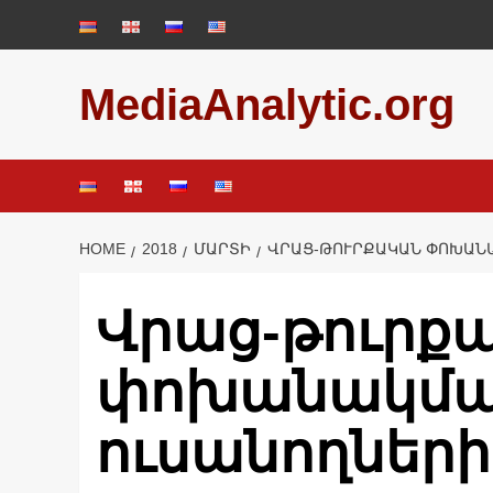
Skip
to
content
MediaAnalytic.org
HOME
2018
ՄԱՐՏԻ
ՎՐԱՑ-ԹՈՒՐՔԱԿԱՆ ՓՈԽԱՆ
Վրաց-թուրք
փոխանակմա
ուսանողներ