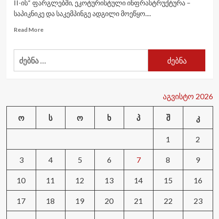
II-ის“ ფარგლებში, ეკოტურისტული ინფრასტრუქტურა –
საპიკნიკე და საკემპინგე ადგილი მოეწყო....
Read
Read More
more
about
ძებნა:
ადიგენის
მუნიციპალიტეტში,
სოფელ
მოხეში
საპიკნიკე
აგვისტო 2026
და
საკემპინგე
ო
ს
ო
ხ
პ
შ
კ
ადგილი
მოეწყო
1
2
3
4
5
6
7
8
9
10
11
12
13
14
15
16
17
18
19
20
21
22
23