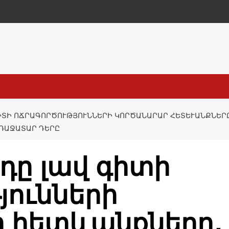
ԻՏԻ ՈՃՐԱԳՈՐԾՈՒԹՅՈՒՆՆԵՐԻ ԿՈՐԾԱՆԱՐԱՐ ՀԵՏԵՒԱՆՔՆԵՐԸ․
ՌԱՋԱՏԱՐ ԴԵՐԸ
րդը լավ գիտի
յունների
 հետևանքները․