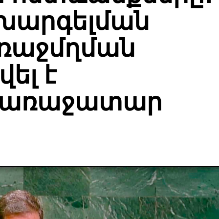
նխարգելման
ռաջմղման
վել է
 առաջատար