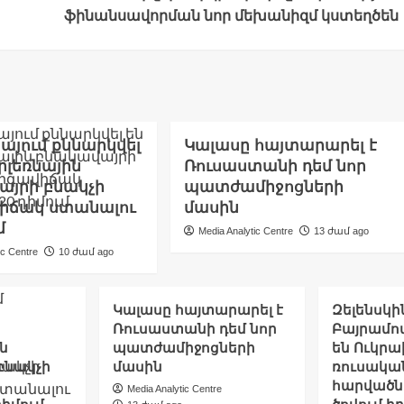
ֆինանսավորման նոր մեխանիզմ կստեղծեն
յում քննարկվել
Կալասը հայտարարել է
րլեռնային
Ռուսաստանի դեմ նոր
այրի բնակչի
պատժամիջոցների
իճակ ստանալու
մասին
մ
Media Analytic Centre
13 ժամ ago
ic Centre
10 ժամ ago
Կալասը հայտարարել է
Զելենսկի
Ռուսաստանի դեմ նոր
Բայրամով
ն
պատժամիջոցների
են Ուկրա
բնակչի
մասին
ռուսակա
հարվածն
Media Analytic Centre