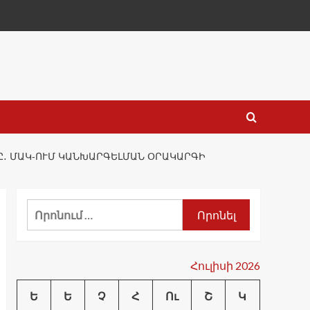
 ՄԱԿ-ՈՒՄ ԿԱՆԽԱՐԳԵԼՄԱՆ ՕՐԱԿԱՐԳԻ Ա
Որոնել՝
Հուլիսի 2026
Ե
Ե
Չ
Հ
Ու
Շ
Կ