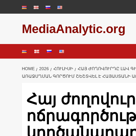
Skip
to
content
MediaAnalytic.org
HOME
2026
ՀՈՒԼԻՍԻ
ՀԱՅ ԺՈՂՈՎՈՒՐԴԸ ԼԱՎ Գ
ՌԱՋՄՂՄԱՆ ԳՈՐԾՈՒՄ ՇԵՇՏՎԵԼ Է ՀԱՅԱՍՏԱՆԻ Ա
Հայ ժողովու
ոճրագործութ
կործանարար