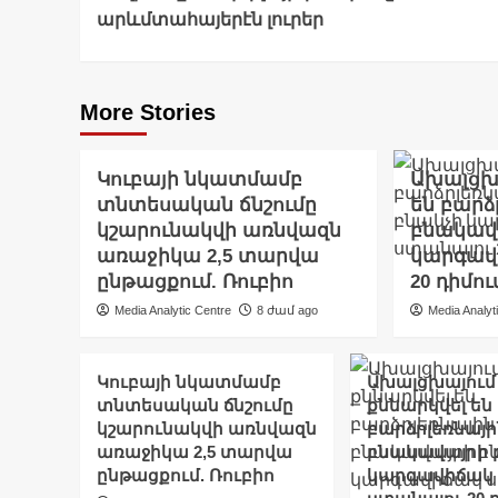
Navigation
արևմտահայերէն լուրեր
More Stories
Կուբայի նկատմամբ
Ախալցխա
տնտեսական ճնշումը
են բարձ
կշարունակվի առնվազն
բնակավ
առաջիկա 2,5 տարվա
կարգավ
ընթացքում. Ռուբիո
20 դիմու
Media Analytic Centre
8 ժամ ago
Media Analyt
Կուբայի նկատմամբ
Ախալցխայում
տնտեսական ճնշումը
քննարկվել են
կշարունակվի առնվազն
բարձրլեռնայի
առաջիկա 2,5 տարվա
բնակավայրի 
ընթացքում. Ռուբիո
կարգավիճակ