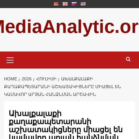
Skip
to
ediaAnalytic.o
content
Primary
Menu
HOME
2026
ՀՈՒԼԻՍԻ
ԱԽԱԼՔԱԼԱՔԻ
ՔԱՂԱՔԱՊԵՏԱՐԱՆԻ ԱՇԽԱՏԱԿԻՑՆԵՐԸ ՄԻԱՑԵԼ ԵՆ
ԿԱՄԱՎՈՐ ԱՐՅԱՆ ՀԱՆՁՆՄԱՆ ԱՐՇԱՎԻՆ
Ախալքալաքի
քաղաքապետարանի
աշխատակիցները միացել են
կամավոր արյան հանձնման