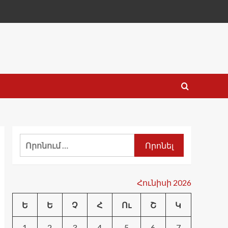
Որոնել՝
Հունիսի 2026
Ե
Ե
Չ
Հ
Ու
Շ
Կ
1
2
3
4
5
6
7