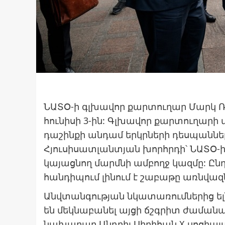
ՆԱՏՕ-ի գլխավոր քարտուղար Մարկ Ռյ
հունիսի 3-ին: Գլխավոր քարտուղարի մ
դաշինքի անդամ երկրների դեսպանները:
Հյուսիսատլանտյան խորհրդի՝ ՆԱՏՕ-
կայացնող մարմնի ամբողջ կազմը: Ըն
հանդիպում լինում է շաբաթը առնվազ
Անվտանգության նկատառումներից ելն
են մեկնաբանել այցի ճշգրիտ ժամանա
նախարար Անդրիյ Սիբիհան X սոցիալա