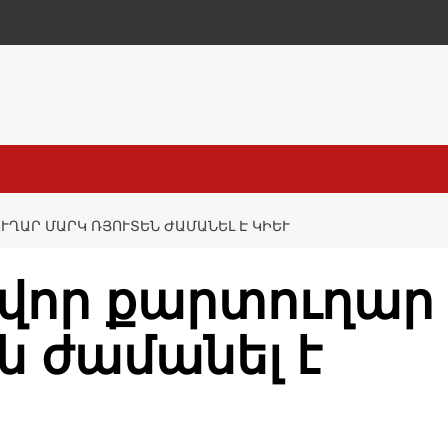
ՒՂԱՐ ՄԱՐԿ ՌՅՈՒՏԵՆ ԺԱՄԱՆԵԼ Է ԿԻԵՒ
ավոր քարտուղար
ն ժամանել է