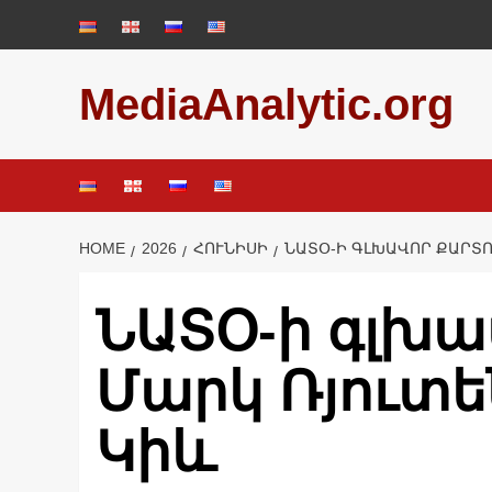
Skip
to
content
MediaAnalytic.org
HOME
2026
ՀՈՒՆԻՍԻ
ՆԱՏՕ-Ի ԳԼԽԱՎՈՐ ՔԱՐՏՈ
ՆԱՏՕ-ի գլխ
Մարկ Ռյուտե
Կիև