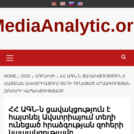
Skip
to
ediaAnalytic.o
content
Primary
Menu
HOME
2025
ՀՈՒՆԻՍԻ
ՀՀ ԱԳՆ-Ն ՑԱՎԱԿՑՈՒԹՅՈՒՆ Է
ՀԱՅՏՆԵԼ ԱՎՍՏՐԻԱՅՈՒՄ ՏԵՂԻ ՈՒՆԵՑԱԾ ՀՐԱՁԳՈՒԹՅԱՆ
ԶՈՀԵՐԻ ԿԱՊԱԿՑՈՒԹՅԱՄԲ
ՀՀ ԱԳՆ-ն ցավակցություն է
հայտնել Ավստրիայում տեղի
ունեցած հրաձգության զոհերի
կապակցությամբ